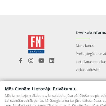
E-veikala inform
Mans konts
Preču piegāde un a
Lietošanas noteiku
Veikalu adreses
Mēs Cienām Lietotāju Privātumu.
Mēs izmantojam sīkdatnes, lai uzlabotu jūsu pārlūkošanas pieredzi, 
Lai uzzinātu vairāk par to, kā Google izmanto jūsu datus, lūdzu, 
lapu
. Noklikšķinot uz pogas "Pieņemt visu", jūs piekrītat mūsu sī