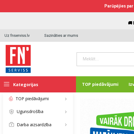
Parūpējies par 
🚚
Uz fnserviss.lv
Sazināties ar mums
TOP piedāvājumi
Iz
Kategorijas
TOP piedāvājumi
Ugunsdrošība
Darba aizsardzība