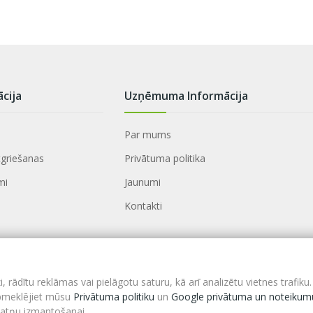
ācija
Uzņēmuma Informācija
Par mums
tgriešanas
Privātuma politika
mi
Jaunumi
Kontakti
rādītu reklāmas vai pielāgotu saturu, kā arī analizētu vietnes trafiku.
apmeklējiet mūsu
Privātuma politiku
un
Google privātuma un noteikum
kdatņu izmantošanai.