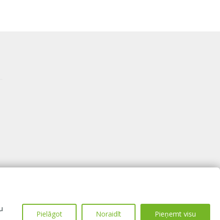
u
Pielāgot
Noraidīt
Pieņemt visu