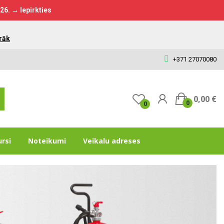
026.
→ Iepirkties
rāk
+371 27070080
0,00 €
0
0
ursi
Noteikumi
Veikalu adreses