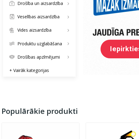
Drošība un aizsardzība
Veselības aizsardzība
Vides aizsardzība
Izmērī
Produktu uzglabāšana
Iepirkt
Iepirktie
Uzzināt 
Drošības apzīmējumi
+ Vairāk kategorijas
Populārākie produkti