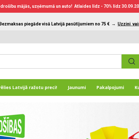
drošību mājās, uzņēmumā un auto! Atlaides līdz - 70% līdz
30.09.2
 Bezmaksas piegāde visā Latvijā pasūtījumiem no 75 €
→
Uzzini vai
vēlies Latvijā ražotu preci!
Jaunumi
Pakalpojumi
K