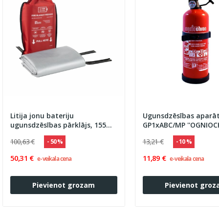
Litija jonu bateriju
Ugunsdzēsības aparā
ugunsdzēsības pārklājs, 155
GP1xABC/MP ''OGNIOC
x155 cm
8A 34B C, PA-1
100,63 €
13,21 €
- 50 %
- 10 %
50,31 €
11,89 €
e-veikala cena
e-veikala cena
Pievienot grozam
Pievienot gro