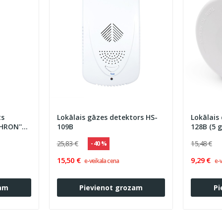
ts
Lokālais gāzes detektors HS-
Lokālais
HRON''
109B
128B (5 g
25,83 €
15,48 €
- 40 %
15,50 €
9,29 €
e-veikala cena
e-v
zam
Pievienot grozam
Pi