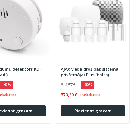
 dūmu detektors KD-
AJAX viedā drošības sistēma
adi)
privātmājai Plus (balta)
814,57 €
- 40 %
- 30 %
570,20 €
eikala cena
e-veikala cena
evienot grozam
Pievienot grozam