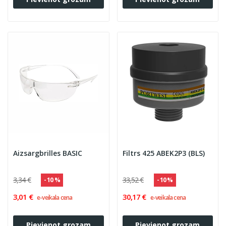
Aizsargbrilles BASIC
Filtrs 425 ABEK2P3 (BLS)
3,34 €
33,52 €
- 10 %
- 10 %
3,01 €
30,17 €
e-veikala cena
e-veikala cena
Pievienot grozam
Pievienot grozam