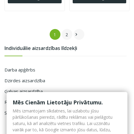
1
2

Individuālie aizsardzības līdzekļi
Darba apģērbs
Dzirdes aizsardzība
Galvas aizsardzība
Mēs Cienām Lietotāju Privātumu.
Roku aizsardzība
Mēs izmantojam sīkdatnes, lai uzlabotu jūsu
Sejas maskas un filtri un respiratori
pārlūkošanas pieredzi, rādītu reklāmas vai pielāgotu
saturu, kā arī analizētu vietnes trafiku. Lai uzzinātu
vairāk par to, kā Google izmanto jūsu datus, lūdzu,