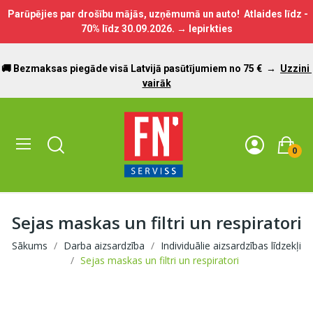
Parūpējies par drošību mājās, uzņēmumā un auto! Atlaides līdz -
70% līdz
30.09.2026.
→ Iepirkties
🚚 Bezmaksas piegāde visā Latvijā pasūtījumiem no 75 €
→
Uzzini
vairāk
0
Sejas maskas un filtri un respiratori
Sākums
Darba aizsardzība
Individuālie aizsardzības līdzekļi
Sejas maskas un filtri un respiratori