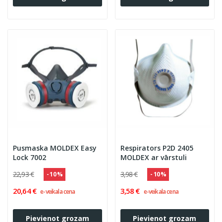
Pusmaska MOLDEX Easy
Respirators P2D 2405
Lock 7002
MOLDEX ar vārstuli
22,93 €
3,98 €
- 10 %
- 10 %
20,64 €
3,58 €
e-veikala cena
e-veikala cena
Pievienot grozam
Pievienot grozam