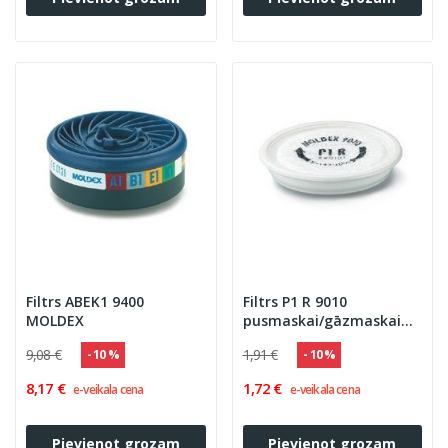
Filtrs ABEK1 9400
Filtrs P1 R 9010
MOLDEX
pusmaskai/gāzmaskai
MOLDEX
9,08 €
1,91 €
- 10 %
- 10 %
8,17 €
1,72 €
e-veikala cena
e-veikala cena
Pievienot grozam
Pievienot grozam