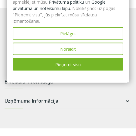
apmeklējiet mūsu
Privātuma politiku
un
Google
privātuma un noteikumu lapu
. Noklikšķinot uz pogas
"Pieņemt visu", jūs piekrītat mūsu sīkdatņu
izmantošanai.
Pielāgot
Noraidīt
Pieņemt visu
E-veikala informācija

Uzņēmuma Informācija
