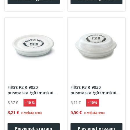
Filtrs P2 R 9020
Filtrs P3 R 9030
pusmaskai/gāzmaskai
pusmaskai/gāzmaskai
MOLDEX
MOLDEX
3,57 €
6,11 €
- 10 %
- 10 %
3,21 €
5,50 €
e-veikala cena
e-veikala cena
Pievienot grozam
Pievienot grozam