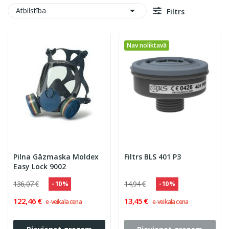

Atbilstība
Filtrs
Nav noliktavā
Pilna Gāzmaska Moldex
Filtrs BLS 401 P3
Easy Lock 9002
136,07 €
14,94 €
- 10 %
- 10 %
122,46 €
13,45 €
e-veikala cena
e-veikala cena