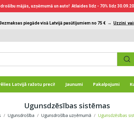
drošību mājās, uzņēmumā un auto! Atlaides līdz - 70% līdz
30.09.2
 Bezmaksas piegāde visā Latvijā pasūtījumiem no 75 €
→
Uzzini vai
vēlies Latvijā ražotu preci!
Jaunumi
Pakalpojumi
K
Ugunsdzēsības sistēmas
s
Ugunsdrošība
Ugunsdrošība uzņēmumā
Ugunsdzēsības si