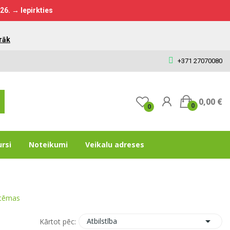
026.
→ Iepirkties
rāk
+371 27070080
0,00 €
0
0
ursi
Noteikumi
Veikalu adreses
stēmas

Atbilstība
Kārtot pēc: