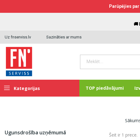
Parūpējies par 
🚚
Uz fnserviss.lv
Sazināties ar mums
TOP piedāvājumi
Iz
Kategorijas
Sākum
Ugunsdrošība uzņēmumā
Šeit ir 1 prece.