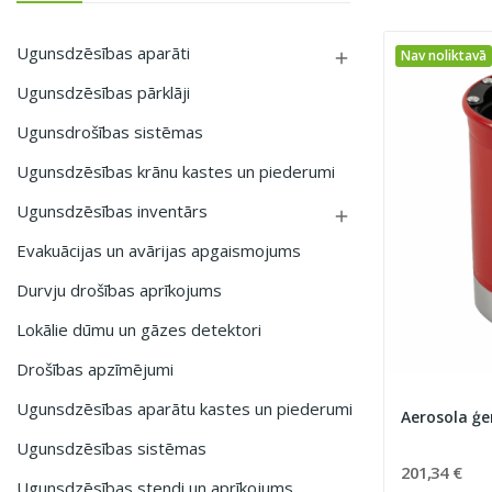
Ugunsdzēsības aparāti
Nav noliktavā

Ugunsdzēsības pārklāji
Ugunsdrošības sistēmas
Ugunsdzēsības krānu kastes un piederumi
Ugunsdzēsības inventārs

Evakuācijas un avārijas apgaismojums
Durvju drošības aprīkojums
Lokālie dūmu un gāzes detektori
Drošības apzīmējumi
Ugunsdzēsības aparātu kastes un piederumi
Aerosola ģ
Ugunsdzēsības sistēmas
201,34 €
Ugunsdzēsības stendi un aprīkojums