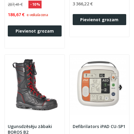
3 366,22 €
207,41 €
- 10 %
186,67 €
e-veikala cena
Pievienot grozam
Pievienot grozam
Ugunsdzēsēju zābaki
Defibrilators iPAD CU-SP1
BOROS B2