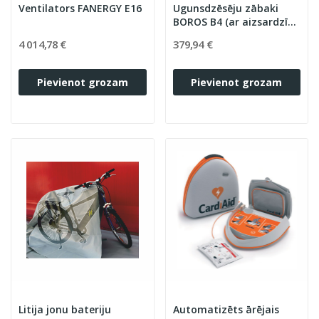
Ventilators FANERGY E16
Ugunsdzēsēju zābaki
BOROS B4 (ar aizsardzību
pret iegriešanu ar ķēdes
4 014,78 €
379,94 €
zāģi)
Pievienot grozam
Pievienot grozam
Litija jonu bateriju
Automatizēts ārējais