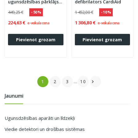
ugunsdzēsības pārklājs
defibrilators CardiAid
(elektriskiem
449,25 €
1 452,00 €
- 50 %
- 10 %
velosipēdiem un
skūteriem)...
224,63 €
1 306,80 €
e-veikala cena
e-veikala cena
Pievienot grozam
Pievienot grozam
1
2
3
…
10

Jaunumi
Ugunsdzēsības aparāti un līdzekļi
Viedie detektori un drošības sistēmas