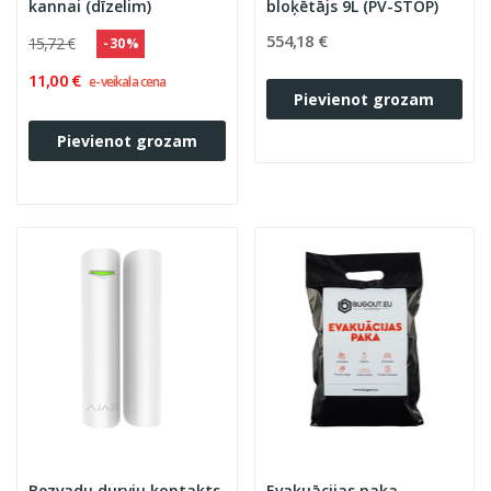
kannai (dīzelim)
bloķētājs 9L (PV-STOP)
554,18 €
15,72 €
- 30 %
11,00 €
e-veikala cena
Pievienot grozam
Pievienot grozam
Bezvadu durvju kontakts
Evakuācijas paka