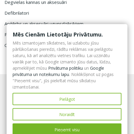
Degvielas kannas un aksesuāri
Defibrilatori
Apģērbs un aksesuāri ugunsdzēsējiem
Mēs Cienām Lietotāju Privātumu.
Profesionāls aprīkojums ugunsdzēsējiem
Mēs izmantojam sīkdatnes, lai uzlabotu jūsu
Civilā aizsardzība
pārlūkošanas pieredzi, rādītu reklāmas vai pielāgotu
saturu, kā arī analizētu vietnes trafiku. Lai uzzinātu
vairāk par to, kā Google izmanto jūsu datus, lūdzu,
apmeklējiet mūsu
Privātuma politiku
un
Google
privātuma un noteikumu lapu
. Noklikšķinot uz pogas
"Pieņemt visu", jūs piekrītat mūsu sīkdatņu
izmantošanai.
Pielāgot
Noraidīt
Pieņemt visu