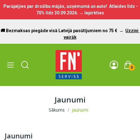
Parūpējies par drošību mājās, uzņēmumā un auto! Atlaides līdz -
70% līdz
30.09.2026.
→ Iepirkties
🚚 Bezmaksas piegāde visā Latvijā pasūtījumiem no 75 €
→
Uzzini
vairāk
0
Jaunumi
Sākums
Jaunumi
Jaunumi