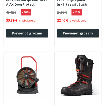
AJAX DoorProtect
ārkārtas situācijām
(Evacuation Pack)
48,42 €
24,95 €
- 30 %
- 10 %
33,89 €
22,46 €
e-veikala cena
e-veikala cena
Pievienot grozam
Pievienot grozam