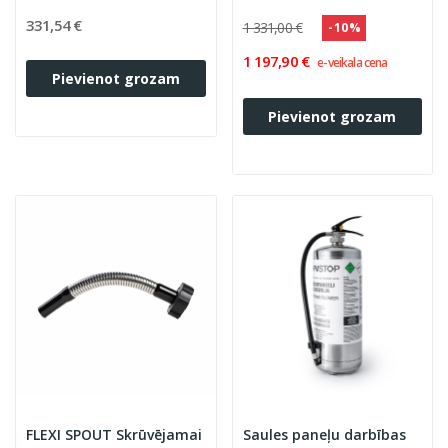
331,54 €
1 331,00 €
- 10 %
1 197,90 €
e-veikala cena
Pievienot grozam
Pievienot grozam
FLEXI SPOUT Skrūvējamai
Saules paneļu darbības