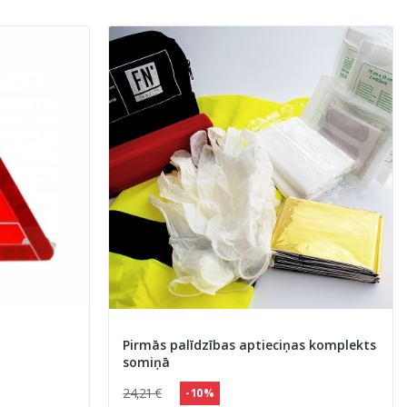
Pirmās palīdzības aptieciņas komplekts
somiņā
24,21 €
- 10 %