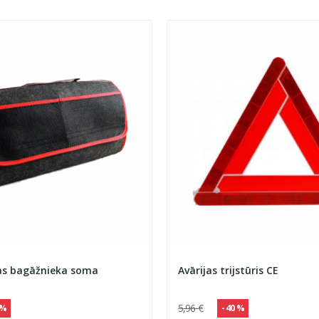
s bagāžnieka soma
Avārijas trijstūris CE
5,96 €
 %
- 40 %