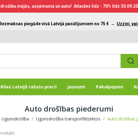
drošību mājās, uzņēmumā un auto! Atlaides līdz - 70% līdz
30.09.2
 Bezmaksas piegāde visā Latvijā pasūtījumiem no 75 €
→
Uzzini vai
vēlies Latvijā ražotu preci!
Jaunumi
Pakalpojumi
K
Auto drošības piederumi
Ugunsdrošība
Ugunsdrošība transportlīdzekļos
Auto drošības 
produkti.