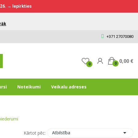
026.
→ Iepirkties
rāk
+371 27070080
0,00 €
0
0
ursi
Noteikumi
Veikalu adreses
piederumi

Atbilstība
Kārtot pēc: