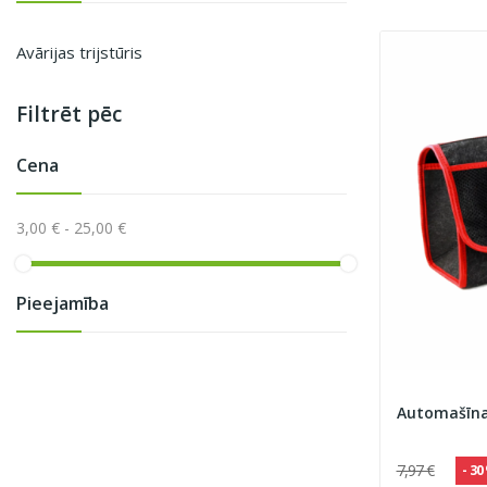
Avārijas trijstūris
Filtrēt pēc
Cena
3,00 € - 25,00 €
Pieejamība
Automašīna
7,97 €
- 30