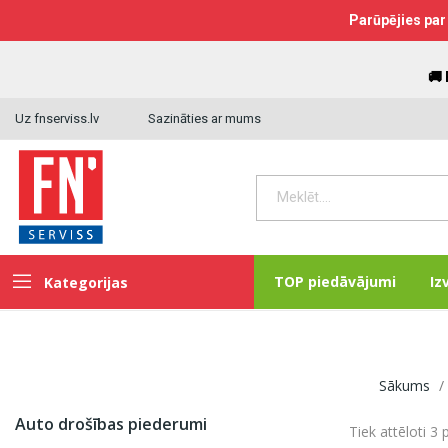
Parūpējies par 
🚚
Uz fnserviss.lv
Sazināties ar mums
TOP piedāvājumi
Iz
Kategorijas
Sākums
Auto drošības piederumi
Tiek attēloti 3 