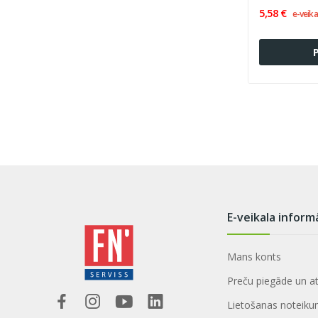
5,58 €
e-veika
E-veikala inform
Mans konts
Preču piegāde un a
Lietošanas noteiku