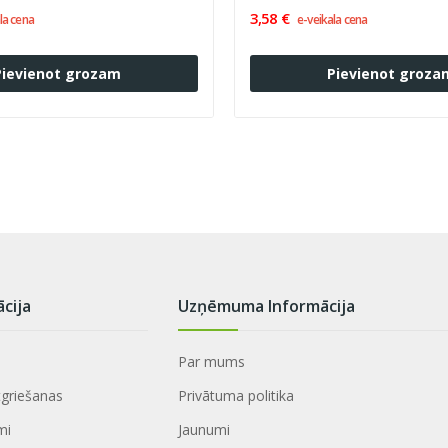
3,58 €
la cena
e-veikala cena
Pievienot grozam
Pievienot groza
ācija
Uzņēmuma Informācija
Par mums
tgriešanas
Privātuma politika
mi
Jaunumi