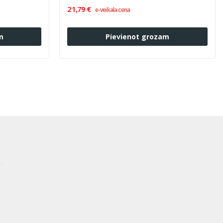
21,79 €
e-veikala cena
m
Pievienot grozam