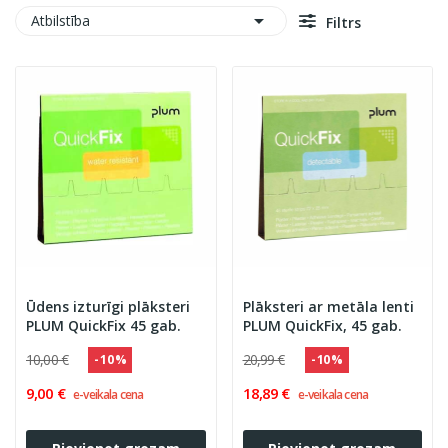

Atbilstība
Filtrs
Ūdens izturīgi plāksteri
Plāksteri ar metāla lenti
PLUM QuickFix 45 gab.
PLUM QuickFix, 45 gab.
10,00 €
20,99 €
- 10 %
- 10 %
9,00 €
18,89 €
e-veikala cena
e-veikala cena