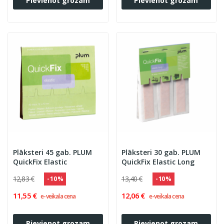
Pievienot grozam
Pievienot grozam
Plāksteri 45 gab. PLUM
Plāksteri 30 gab. PLUM
QuickFix Elastic
QuickFix Elastic Long
12,83 €
13,40 €
- 10 %
- 10 %
11,55 €
12,06 €
e-veikala cena
e-veikala cena
Pievienot grozam
Pievienot grozam