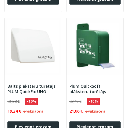
Balts plāksteru turētājs
Plum QuickSoft
PLUM QuickFix UNO
plāksteru turētājs
21,38 €
23,40 €
- 10 %
- 10 %
19,24 €
21,06 €
e-veikala cena
e-veikala cena
Pievienot grozam
Pievienot grozam