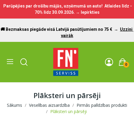
Parūpējies par drošību mājās, uzņēmumā un auto! Atlaides līdz -
70% līdz
30.09.2026.
→ Iepirkties
🚚 Bezmaksas piegāde visā Latvijā pasūtījumiem no 75 €
→
Uzzini
vairāk
0
Plāksteri un pārsēji
Sākums
Veselības aizsardzība
Pirmās palīdzības produkti
Plāksteri un pārsēji