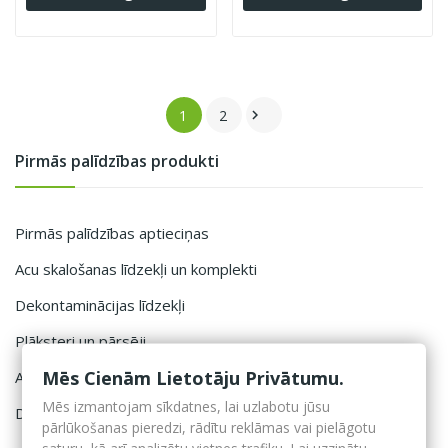
1
2

Pirmās palīdzības produkti
Pirmās palīdzības aptieciņas
Acu skalošanas līdzekļi un komplekti
Dekontaminācijas līdzekļi
Plāksteri un pārsēji
Mēs Cienām Lietotāju Privātumu.
Aptieciņu kastes
Mēs izmantojam sīkdatnes, lai uzlabotu jūsu
Defibrilatoru kastes
pārlūkošanas pieredzi, rādītu reklāmas vai pielāgotu