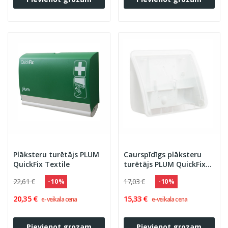
Plāksteru turētājs PLUM
Caurspīdīgs plāksteru
QuickFix Textile
turētājs PLUM QuickFix
UNO
22,61 €
17,03 €
- 10 %
- 10 %
20,35 €
15,33 €
e-veikala cena
e-veikala cena
Pievienot grozam
Pievienot grozam