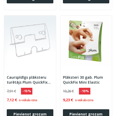
Caurspīdīgs plāksteru
Plāksteri 30 gab. Plum
turētājs Plum QuickFix
QuickFix Mini Elastic
SOLO®
7,91 €
10,26 €
- 10 %
- 10 %
7,12 €
9,23 €
e-veikala cena
e-veikala cena
Pievienot grozam
Pievienot grozam