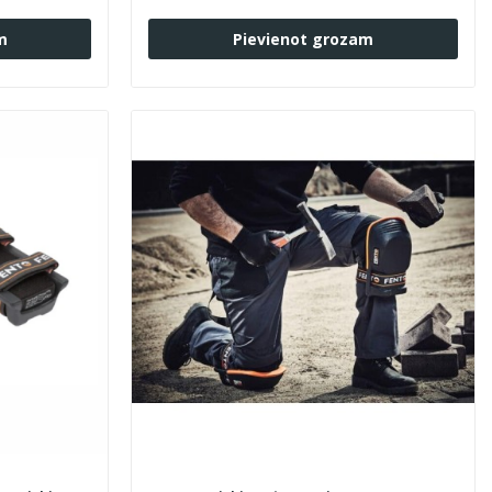
m
Pievienot grozam