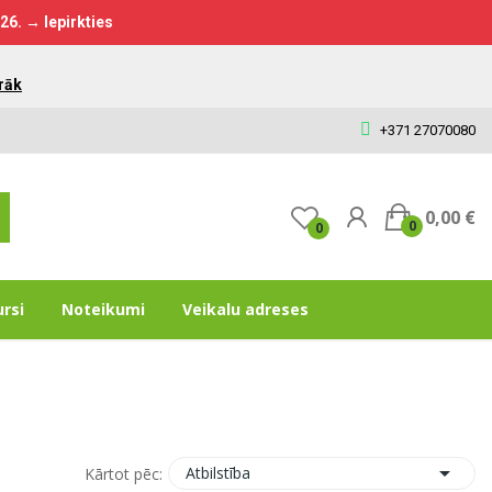
026.
→ Iepirkties
rāk
+371 27070080
0,00 €
0
0
ursi
Noteikumi
Veikalu adreses

Atbilstība
Kārtot pēc: