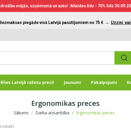
drošību mājās, uzņēmumā un auto! Atlaides līdz - 70% līdz
30.09.2
 Bezmaksas piegāde visā Latvijā pasūtījumiem no 75 €
→
Uzzini vai
vēlies Latvijā ražotu preci!
Jaunumi
Pakalpojumi
K
Ergonomikas preces
Sākums
Darba aizsardzība
Ergonomikas preces
produkti.