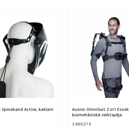
 Spineband Active, kaklam
Auxivo OmniSuit 2 in1 Exosk
biomehāniskā veiktspēja
3 989,37 €