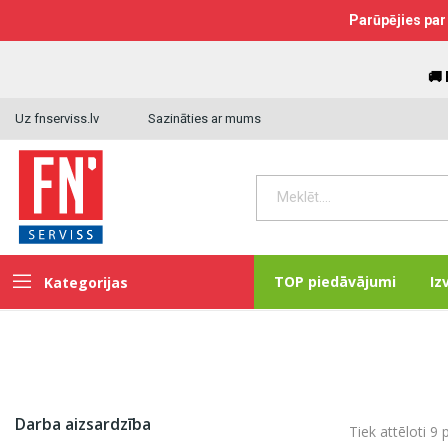
Parūpējies par 
🚚
Uz fnserviss.lv
Sazināties ar mums
TOP piedāvājumi
Iz
Kategorijas
Darba aizsardzība
Tiek attēloti 9 