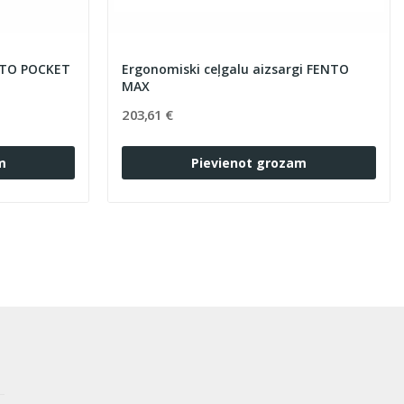
kie ceļu sargi FENTO POCKET
Ergonomiski ceļgalu aizsargi FENTO
MAX
203,61 €
m
Pievienot grozam