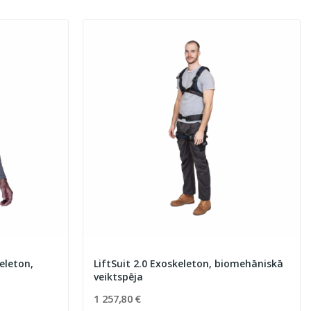
eleton,
LiftSuit 2.0 Exoskeleton, biomehāniskā
veiktspēja
1 257,80 €