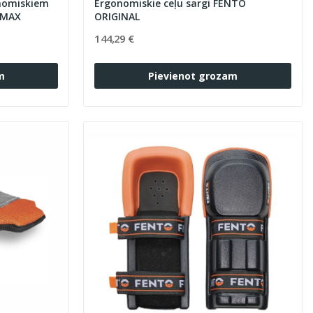
Ergonomiskie ceļu sargi FENTO
al un MAX
ORIGINAL
144,29 €
m
Pievienot grozam