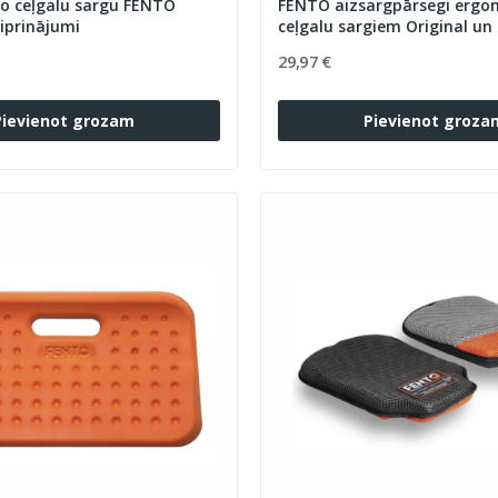
o ceļgalu sargu FENTO
FENTO aizsargpārsegi ergonomiskiem
iprinājumi
ceļgalu sargiem Origin
29,97 €
Pievienot grozam
Pievienot groza