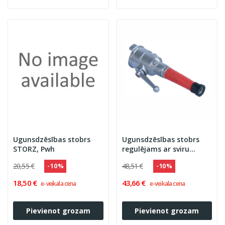
Ugunsdzēsības stobrs
Ugunsdzēsības stobrs
STORZ, Pwh
regulējams ar sviru
d66mm BOGD, Ukraina
20,55 €
48,51 €
- 10 %
- 10 %
18,50 €
43,66 €
e-veikala cena
e-veikala cena
Pievienot grozam
Pievienot grozam