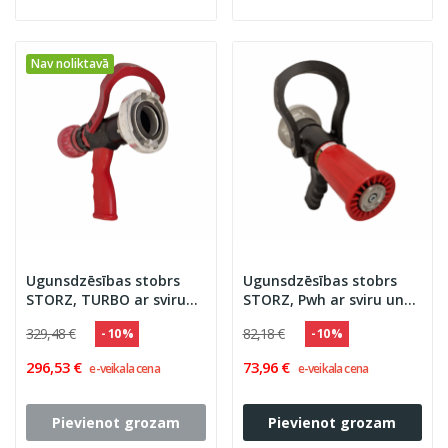
Nav noliktavā
Ugunsdzēsības stobrs
Ugunsdzēsības stobrs
STORZ, TURBO ar sviru
STORZ, Pwh ar sviru un
un rokturi
rokturi
329,48 €
82,18 €
- 10 %
- 10 %
296,53 €
73,96 €
e-veikala cena
e-veikala cena
Pievienot grozam
Pievienot grozam