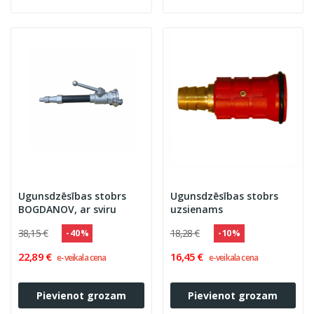
Ugunsdzēsības stobrs
Ugunsdzēsības stobrs
BOGDANOV, ar sviru
uzsienams
38,15 €
18,28 €
- 40 %
- 10 %
22,89 €
16,45 €
e-veikala cena
e-veikala cena
Pievienot grozam
Pievienot grozam