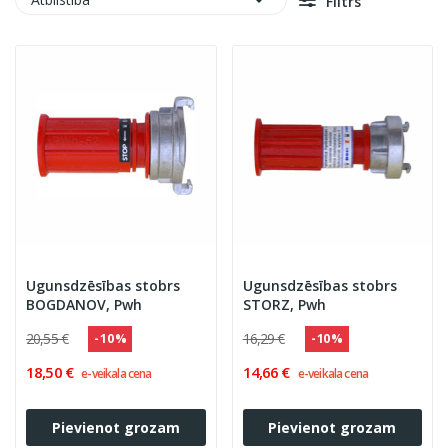

Filtrs
Ugunsdzēsības stobrs
Ugunsdzēsības stobrs
BOGDANOV, Pwh
STORZ, Pwh
20,55 €
16,29 €
- 10 %
- 10 %
18,50 €
14,66 €
e-veikala cena
e-veikala cena
Pievienot grozam
Pievienot grozam