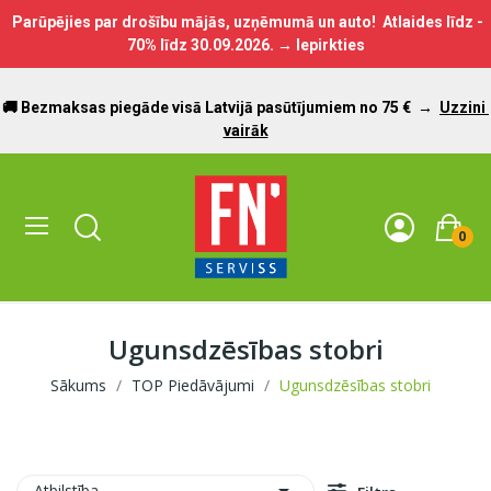
Parūpējies par drošību mājās, uzņēmumā un auto! Atlaides līdz -
70% līdz
30.09.2026.
→ Iepirkties
🚚 Bezmaksas piegāde visā Latvijā pasūtījumiem no 75 €
→
Uzzini
vairāk
0
Ugunsdzēsības stobri
Sākums
TOP Piedāvājumi
Ugunsdzēsības stobri
Atbilstība