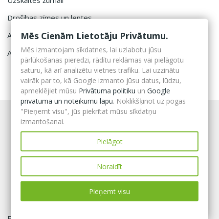
Uzskaites žurnāli
Drošības zīmes un lentes
Mēs Cienām Lietotāju Privātumu.
Atslēgu kastītes
Mēs izmantojam sīkdatnes, lai uzlabotu jūsu
Aptieciņu un defibrilatoru kastes
pārlūkošanas pieredzi, rādītu reklāmas vai pielāgotu
saturu, kā arī analizētu vietnes trafiku. Lai uzzinātu
vairāk par to, kā Google izmanto jūsu datus, lūdzu,
apmeklējiet mūsu
Privātuma politiku
un
Google
privātuma un noteikumu lapu
. Noklikšķinot uz pogas
"Pieņemt visu", jūs piekrītat mūsu sīkdatņu
izmantošanai.
Pielāgot
Noraidīt
Pieņemt visu