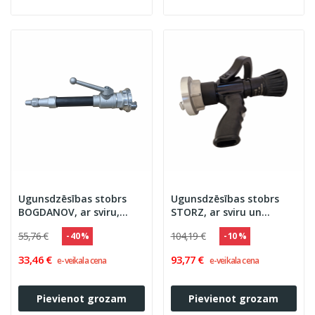
Ugunsdzēsības stobrs
Ugunsdzēsības stobrs
BOGDANOV, ar sviru,
STORZ, ar sviru un
alumīnija
rokturi
55,76 €
104,19 €
- 40 %
- 10 %
33,46 €
93,77 €
e-veikala cena
e-veikala cena
Pievienot grozam
Pievienot grozam