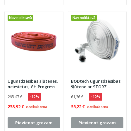
Nav noliktavā
Nav noliktavā
Ugunsdzēsības šļūtenes,
BODtech ugunsdzēsības
neiesietas, GH Progress
šļūtene ar STORZ
savienojumu
265,47 €
61,36 €
- 10 %
- 10 %
238,92 €
55,22 €
e-veikala cena
e-veikala cena
Pievienot grozam
Pievienot grozam