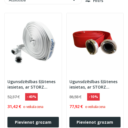

Filtrs
Ugunsdzēsības šļūtenes
Ugunsdzēsības šļūtenes
iesietas, ar STORZ
iesietas, ar STORZ
savienojumiem
savienojumiem, sarkanā
52,37 €
86,58 €
- 40 %
- 10 %
krāsā
31,42 €
77,92 €
e-veikala cena
e-veikala cena
Pievienot grozam
Pievienot grozam