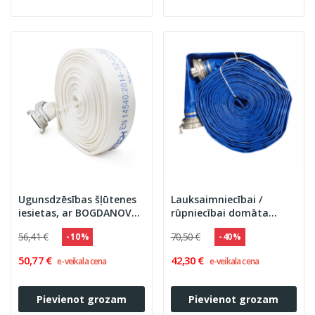
Ugunsdzēsības šļūtenes
Lauksaimniecībai /
iesietas, ar BOGDANOV
rūpniecībai domāta
savienojumiem
šļūtene, iesieta ar
56,41 €
70,50 €
- 10 %
- 40 %
BOGDANOV savienojumu
50,77 €
42,30 €
e-veikala cena
e-veikala cena
Pievienot grozam
Pievienot grozam