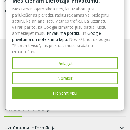
Mēs Cienām Lietotāju Privātumu.
Atslēgu kastītes
Mēs izmantojam sīkdatnes, lai uzlabotu jūsu
Aptieciņu un defibrilatoru kastes
pārlūkošanas pieredzi, rādītu reklāmas vai pielāgotu
saturu, kā arī analizētu vietnes trafiku. Lai uzzinātu
vairāk par to, kā Google izmanto jūsu datus, lūdzu,
apmeklējiet mūsu
Privātuma politiku
un
Google
privātuma un noteikumu lapu
. Noklikšķinot uz pogas
"Pieņemt visu", jūs piekrītat mūsu sīkdatņu
izmantošanai.
Pielāgot
Noraidīt
Pieņemt visu
E-veikala informācija

Uzņēmuma Informācija
