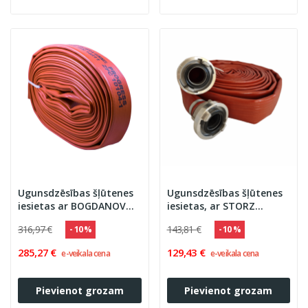
Ugunsdzēsības šļūtenes
Ugunsdzēsības šļūtenes
iesietas ar BOGDANOV
iesietas, ar STORZ
savienojumiem, GH
savienojumiem, sarkanā
316,97 €
143,81 €
- 10 %
- 10 %
Progress
krāsā, BODline
285,27 €
129,43 €
e-veikala cena
e-veikala cena
Pievienot grozam
Pievienot grozam