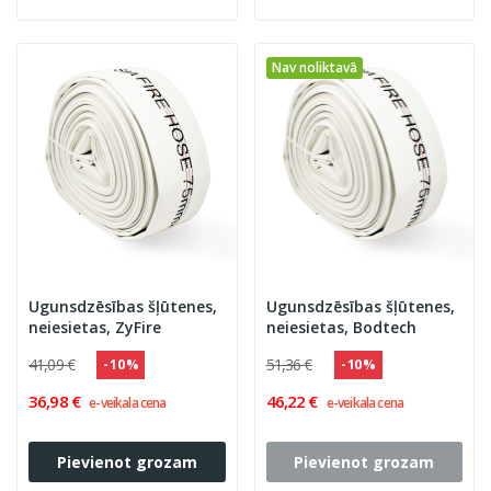
Nav noliktavā
Ugunsdzēsības šļūtenes,
Ugunsdzēsības šļūtenes,
neiesietas, ZyFire
neiesietas, Bodtech
41,09 €
51,36 €
- 10 %
- 10 %
36,98 €
46,22 €
e-veikala cena
e-veikala cena
Pievienot grozam
Pievienot grozam