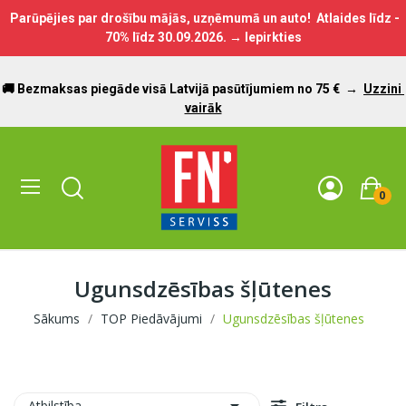
Parūpējies par drošību mājās, uzņēmumā un auto! Atlaides līdz -
70% līdz
30.09.2026.
→ Iepirkties
🚚 Bezmaksas piegāde visā Latvijā pasūtījumiem no 75 €
→
Uzzini
vairāk
0
Ugunsdzēsības šļūtenes
Sākums
TOP Piedāvājumi
Ugunsdzēsības šļūtenes
Atbilstība