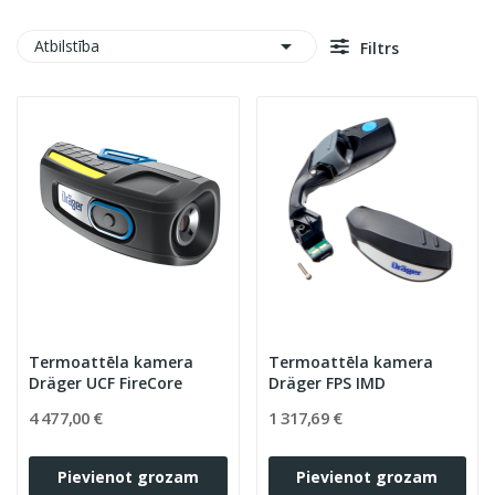

Atbilstība
Filtrs
Termoattēla kamera
Termoattēla kamera
Dräger UCF FireCore
Dräger FPS IMD
4 477,00 €
1 317,69 €
Pievienot grozam
Pievienot grozam