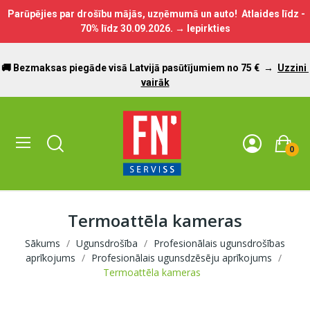
Parūpējies par drošību mājās, uzņēmumā un auto! Atlaides līdz -
70% līdz
30.09.2026.
→ Iepirkties
🚚 Bezmaksas piegāde visā Latvijā pasūtījumiem no 75 €
→
Uzzini
vairāk
0
Termoattēla kameras
Sākums
Ugunsdrošība
Profesionālais ugunsdrošības
aprīkojums
Profesionālais ugunsdzēsēju aprīkojums
Termoattēla kameras