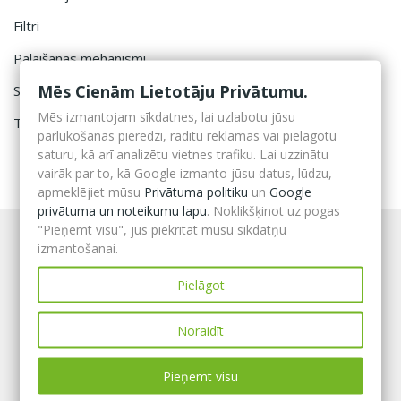
Filtri
Palaišanas mehānismi
Mēs Cienām Lietotāju Privātumu.
Saspiestā gaisa baloni
Mēs izmantojam sīkdatnes, lai uzlabotu jūsu
Termoattēla kameras
pārlūkošanas pieredzi, rādītu reklāmas vai pielāgotu
saturu, kā arī analizētu vietnes trafiku. Lai uzzinātu
vairāk par to, kā Google izmanto jūsu datus, lūdzu,
apmeklējiet mūsu
Privātuma politiku
un
Google
privātuma un noteikumu lapu
. Noklikšķinot uz pogas
"Pieņemt visu", jūs piekrītat mūsu sīkdatņu
izmantošanai.
Pielāgot
Noraidīt
Pieņemt visu