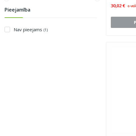
30,02 €
e-vei
Pieejamība
Nav pieejams
(1)