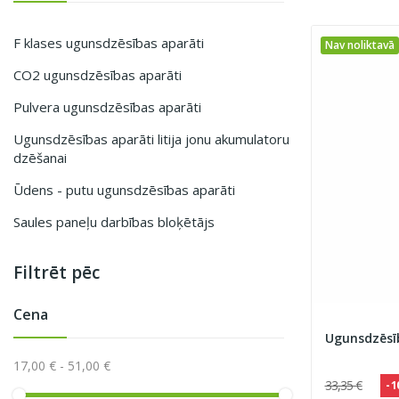
F klases ugunsdzēsības aparāti
Nav noliktavā
CO2 ugunsdzēsības aparāti
Pulvera ugunsdzēsības aparāti
Ugunsdzēsības aparāti litija jonu akumulatoru
dzēšanai
Ūdens - putu ugunsdzēsības aparāti
Saules paneļu darbības bloķētājs
Filtrēt pēc
Cena
17,00 € - 51,00 €
33,35 €
- 