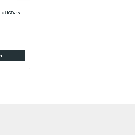
lis UGD-1x
m