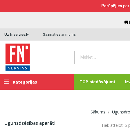
Parūpējies par 
🚚
Uz fnserviss.lv
Sazināties ar mums
TOP piedāvājumi
Iz
Kategorijas
Sākums
Ugunsdro
Ugunsdzēsības aparāti
Tiek attēloti 5 