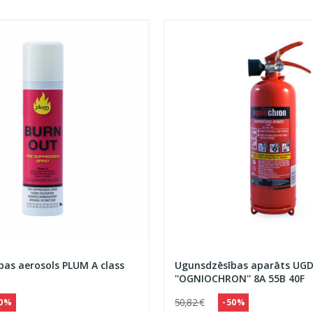
Ugunsdzēsības aerosols PLUM A class
Ugunsdzēsības aparāts UGD
''OGNIOCHRON'' 8A 55B 40F
50,82 €
10 %
- 50 %