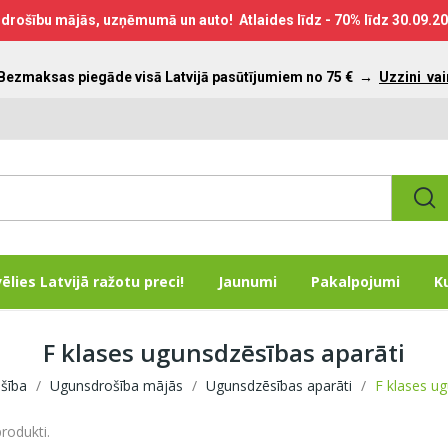
drošību mājās, uzņēmumā un auto! Atlaides līdz - 70% līdz
30.09.2
 Bezmaksas piegāde visā Latvijā pasūtījumiem no 75 €
→
Uzzini vai
vēlies Latvijā ražotu preci!
Jaunumi
Pakalpojumi
K
F klases ugunsdzēsības aparāti
šība
Ugunsdrošība mājās
Ugunsdzēsības aparāti
F klases ug
produkti.