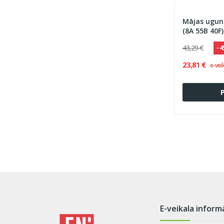
Mājas uguns
(8A 55B 40F)
43,29 €
- 
23,81 €
e-vei
E-veikala inform