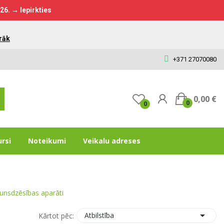
026.
→ Iepirkties
rāk
+371 27070080
0,00 €
0
0
ursi
Noteikumi
Veikalu adreses
unsdzēsības aparāti

Atbilstība
Kārtot pēc: