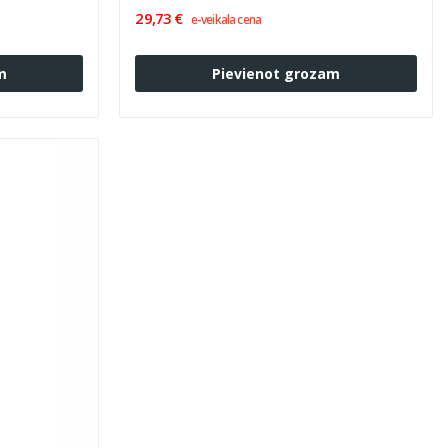
29,73 €
e-veikala cena
m
Pievienot grozam