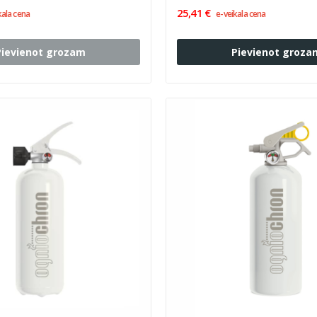
25,41 €
kala cena
e-veikala cena
Pievienot grozam
Pievienot groza