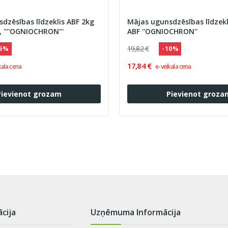
dzēsības līdzeklis ABF 2kg
Mājas ugunsdzēsības līdzek
, ''''OGNIOCHRON"'
ABF ''OGNIOCHRON''
19,82 €
45 %
- 10 %
17,84 €
kala cena
e-veikala cena
Pievienot grozam
Pievienot groza
ācija
Uzņēmuma Informācija