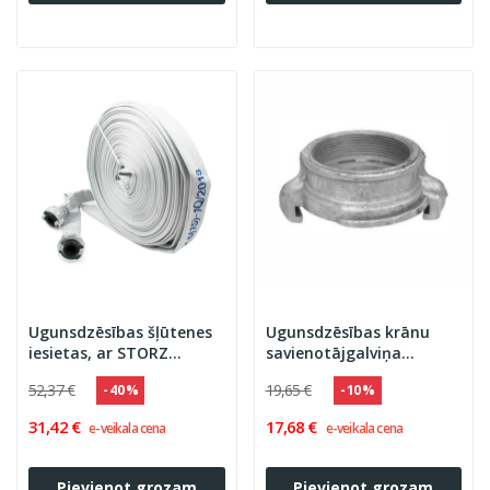
Ugunsdzēsības šļūtenes
Ugunsdzēsības krānu
iesietas, ar STORZ
savienotājgalviņa
savienojumiem
BOGDANOV, iekšējā
52,37 €
19,65 €
- 40 %
- 10 %
31,42 €
17,68 €
e-veikala cena
e-veikala cena
Pievienot grozam
Pievienot grozam