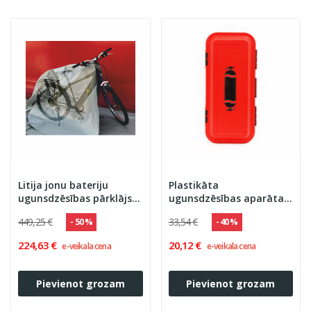
Litija jonu bateriju
Plastikāta
ugunsdzēsības pārklājs
ugunsdzēsības aparāta
(elektriskiem
kaste BAWER 4- 6 kg
449,25 €
33,54 €
- 50 %
- 40 %
velosipēdiem un
skūteriem)...
224,63 €
20,12 €
e-veikala cena
e-veikala cena
Pievienot grozam
Pievienot grozam