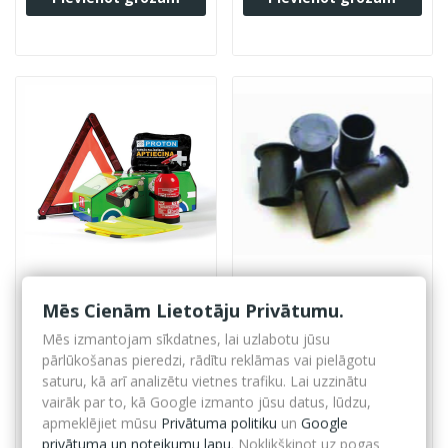
Mēs Cienām Lietotāju Privātumu.
Drošības komplekts
Kabeļu ugunsdrošības
automašīnai
uzmava PROMASTOP IM
Mēs izmantojam sīkdatnes, lai uzlabotu jūsu
CJ21
pārlūkošanas pieredzi, rādītu reklāmas vai pielāgotu
39,73 €
5,41 €
- 10 %
- 25 %
saturu, kā arī analizētu vietnes trafiku. Lai uzzinātu
35,76 €
vairāk par to, kā Google izmanto jūsu datus, lūdzu,
4,06 €
e-veikala cena
e-veikala cena
apmeklējiet mūsu
Privātuma politiku
un
Google
privātuma un noteikumu lapu
. Noklikšķinot uz pogas