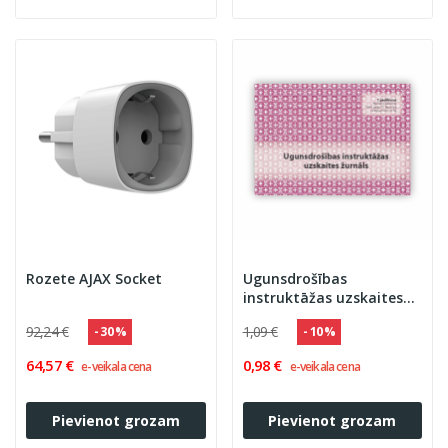
Rozete AJAX Socket
Ugunsdrošības
instruktāžas uzskaites
žurnāls
92,24 €
1,09 €
- 30 %
- 10 %
64,57 €
0,98 €
e-veikala cena
e-veikala cena
Pievienot grozam
Pievienot grozam