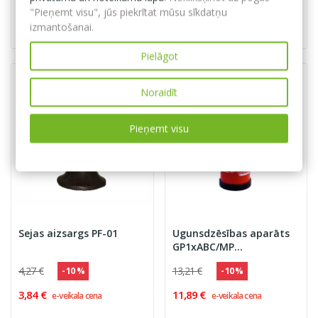
Pievienot grozam
Pievienot grozam
"Pieņemt visu", jūs piekrītat mūsu sīkdatņu
izmantošanai.
Pielāgot
Noraidīt
Pieņemt visu
Sejas aizsargs PF-01
Ugunsdzēsības aparāts
GP1xABC/MP
''OGNIOCHRON'' 8A 34B C,
4,27 €
13,21 €
- 10 %
- 10 %
PA-1
3,84 €
11,89 €
e-veikala cena
e-veikala cena