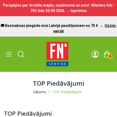
Parūpējies par drošību mājās, uzņēmumā un auto! Atlaides līdz -
70% līdz
30.09.2026.
→ Iepirkties
🚚 Bezmaksas piegāde visā Latvijā pasūtījumiem no 75 €
→
Uzzini
vairāk
0
TOP Piedāvājumi
Sākums
TOP Piedāvājumi
TOP Piedāvājumi