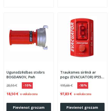
Ugunsdzēsības stobrs
Trauksmes sirēnā ar
BOGDANOV, Pwh
pogu (EVACUATOR) IP55
110dB
20,55 €
195,66 €
- 10 %
- 50 %
18,50 €
97,83 €
e-veikala cena
e-veikala cena
Pievienot grozam
Pievienot grozam