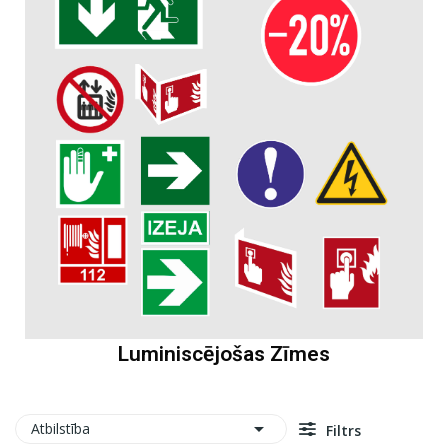
Luminiscējošas Zīmes

Atbilstība
Filtrs