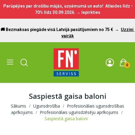
Parūpējies par drošību mājās, uzņēmumā un auto! Atlaides līdz -
70% līdz
30.09.2026.
→ Iepirkties
🚚 Bezmaksas piegāde visā Latvijā pasūtījumiem no 75 €
→
Uzzini
vairāk
0
Saspiestā gaisa baloni
Sākums
Ugunsdrošība
Profesionālais ugunsdrošības
aprīkojums
Profesionālais ugunsdzēsēju aprīkojums
Saspiestā gaisa baloni