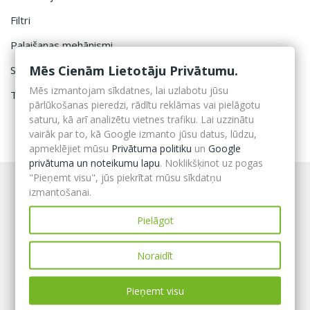
Filtri
Palaišanas mehānismi
Mēs Cienām Lietotāju Privātumu.
Saspiestā gaisa baloni
Mēs izmantojam sīkdatnes, lai uzlabotu jūsu
Termoattēla kameras
pārlūkošanas pieredzi, rādītu reklāmas vai pielāgotu
saturu, kā arī analizētu vietnes trafiku. Lai uzzinātu
vairāk par to, kā Google izmanto jūsu datus, lūdzu,
apmeklējiet mūsu
Privātuma politiku
un
Google
privātuma un noteikumu lapu
. Noklikšķinot uz pogas
"Pieņemt visu", jūs piekrītat mūsu sīkdatņu
izmantošanai.
Pielāgot
Noraidīt
Pieņemt visu