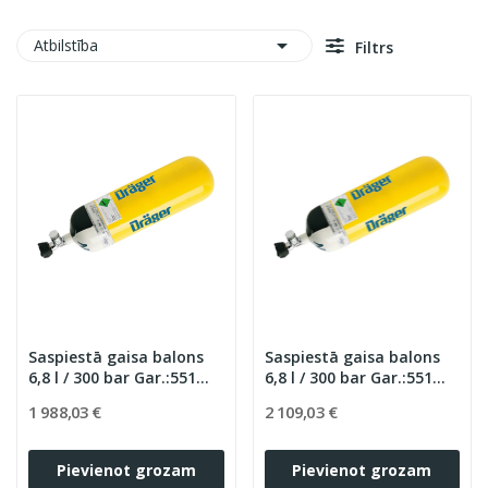

Atbilstība
Filtrs
Saspiestā gaisa balons
Saspiestā gaisa balons
6,8 l / 300 bar Gar.:551
6,8 l / 300 bar Gar.:551
mm d/154 mm (20 gadi)
mm d/154 mm (30 gadi)
1 988,03 €
2 109,03 €
Pievienot grozam
Pievienot grozam