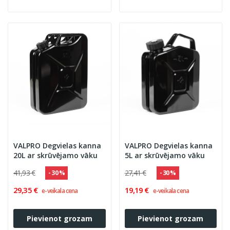
VALPRO Degvielas kanna
VALPRO Degvielas kanna
20L ar skrūvējamo vāku
5L ar skrūvējamo vāku
41,93 €
27,41 €
- 30 %
- 30 %
29,35 €
19,19 €
e-veikala cena
e-veikala cena
Pievienot grozam
Pievienot grozam