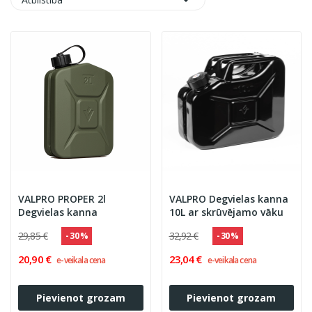

VALPRO PROPER 2l
VALPRO Degvielas kanna
Degvielas kanna
10L ar skrūvējamo vāku
29,85 €
32,92 €
- 30 %
- 30 %
20,90 €
23,04 €
e-veikala cena
e-veikala cena
Pievienot grozam
Pievienot grozam