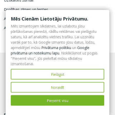
Uzskaites žurnāli
Drošības zīmes un lentes
Mēs Cienām Lietotāju Privātumu.
Atslēgu kastītes
Mēs izmantojam sīkdatnes, lai uzlabotu jūsu
Aptieciņu un defibrilatoru kastes
pārlūkošanas pieredzi, rādītu reklāmas vai pielāgotu
saturu, kā arī analizētu vietnes trafiku. Lai uzzinātu
vairāk par to, kā Google izmanto jūsu datus, lūdzu,
apmeklējiet mūsu
Privātuma politiku
un
Google
privātuma un noteikumu lapu
. Noklikšķinot uz pogas
"Pieņemt visu", jūs piekrītat mūsu sīkdatņu
izmantošanai.
Pielāgot
Noraidīt
Pieņemt visu