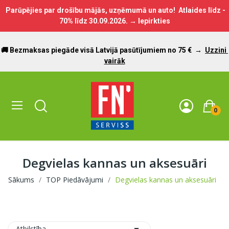
Parūpējies par drošību mājās, uzņēmumā un auto! Atlaides līdz -
70% līdz
30.09.2026.
→ Iepirkties
🚚 Bezmaksas piegāde visā Latvijā pasūtījumiem no 75 €
→
Uzzini
vairāk
0
Degvielas kannas un aksesuāri
Sākums
TOP Piedāvājumi
Degvielas kannas un aksesuāri
Atbilstība