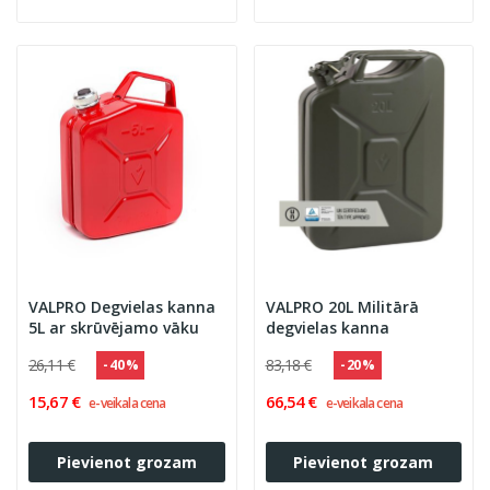
VALPRO Degvielas kanna
VALPRO 20L Militārā
5L ar skrūvējamo vāku
degvielas kanna
26,11 €
83,18 €
- 40 %
- 20 %
15,67 €
66,54 €
e-veikala cena
e-veikala cena
Pievienot grozam
Pievienot grozam