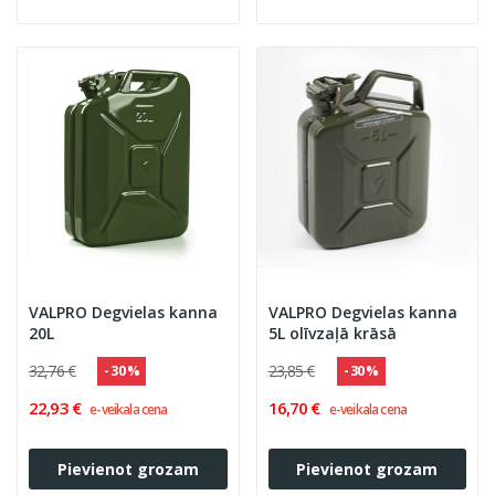
VALPRO Degvielas kanna
VALPRO Degvielas kanna
20L
5L olīvzaļā krāsā
32,76 €
23,85 €
- 30 %
- 30 %
22,93 €
16,70 €
e-veikala cena
e-veikala cena
Pievienot grozam
Pievienot grozam