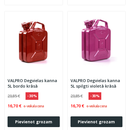
VALPRO Degvielas kanna
VALPRO Degvielas kanna
5L bordo krāsā
5L spilgti violetā krāsā
23,85 €
23,85 €
- 30 %
- 30 %
16,70 €
16,70 €
e-veikala cena
e-veikala cena
Pievienot grozam
Pievienot grozam