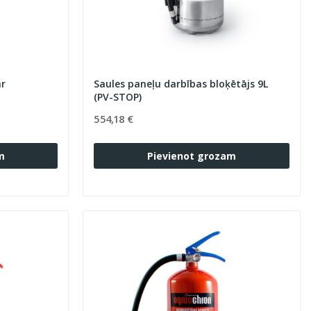
ar
Saules paneļu darbības bloķētājs 9L
(PV-STOP)
554,18 €
m
Pievienot grozam