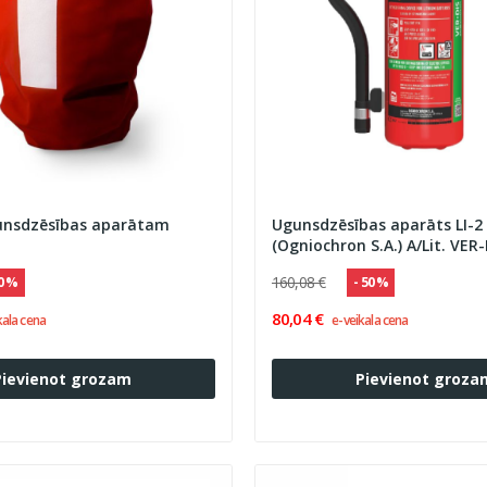
gunsdzēsības aparātam
Ugunsdzēsības aparāts LI-2 
(Ogniochron S.A.) A/Lit. VER-
160,08 €
10 %
- 50 %
80,04 €
kala cena
e-veikala cena
Pievienot grozam
Pievienot groza