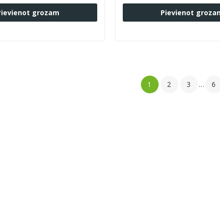
Pievienot grozam
Pievienot groza
1
2
3
…
6