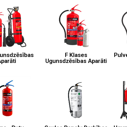
unsdzēsības
F Klases
Pulv
parāti
Ugunsdzēsības Aparāti