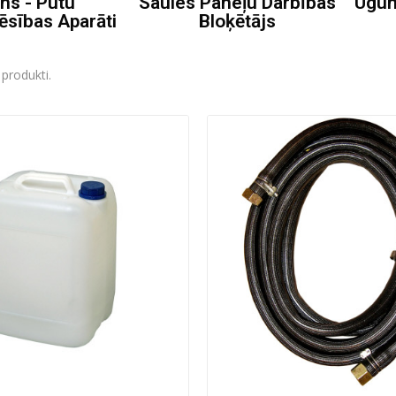
ns - Putu
Saules Paneļu Darbības
Ugun
sības Aparāti
Bloķētājs
 produkti.