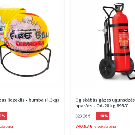
as līdzeklis - bumba (1.3kg)
Ogļskābās gāzes ugunsdzēs
aparāts - OA-20 kg 89B/C
823,26 €
10 %
- 10 %
740,93 €
kala cena
e-veikala cena