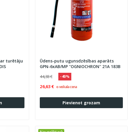
ar turētāju
Ūdens-putu ugunsdzēsības aparāts
DIS
GPN-6xAB/MP ''OGNIOCHRON'' 21A 183B
44,38 €
- 40 %
26,63 €
e-veikala cena
m
Pievienot grozam
Nav noliktavā