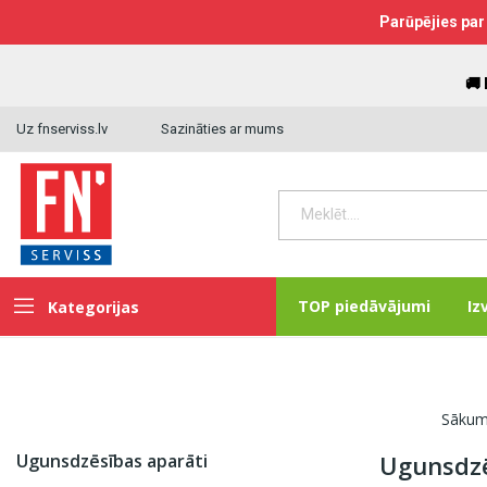
Parūpējies par 
🚚
Uz fnserviss.lv
Sazināties ar mums
TOP piedāvājumi
Iz
Kategorijas
Sāku
Ugunsdzēsības aparāti
Ugunsdzē