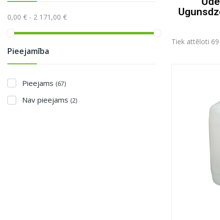
Ūde
Ugunsdzē
0,00 € - 2 171,00 €
Tiek attēloti 69
Pieejamība
Pieejams
(67)
Nav pieejams
(2)