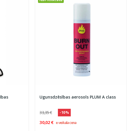
ības
Ugunsdzēsības aerosols PLUM A class
33,35 €
- 10 %
30,02 €
e-veikala cena