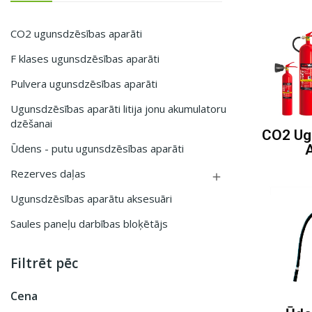
CO2 ugunsdzēsības aparāti
F klases ugunsdzēsības aparāti
Pulvera ugunsdzēsības aparāti
Ugunsdzēsības aparāti litija jonu akumulatoru
dzēšanai
CO2 Ug
A
Ūdens - putu ugunsdzēsības aparāti
Rezerves daļas

Ugunsdzēsības aparātu aksesuāri
Saules paneļu darbības bloķētājs
Filtrēt pēc
Cena