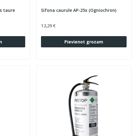
s taure
Sifona caurule AP-25x (Ogniochron)
12,29 €
m
Pievienot grozam