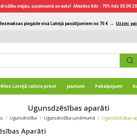
drošību mājās, uzņēmumā un auto! Atlaides līdz - 70% līdz
30.09.2
 Bezmaksas piegāde visā Latvijā pasūtījumiem no 75 €
→
Uzzini vai
vēlies Latvijā ražotu preci!
Jaunumi
Pakalpojumi
K
Ugunsdzēsības aparāti
ms
Ugunsdrošība
Ugunsdrošība uzņēmumā
Ugunsdzēsības ap
sības Aparāti