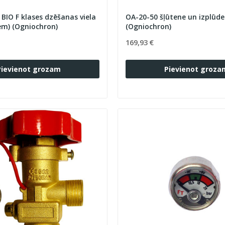
BIO F klases dzēšanas viela
OA-20-50 šļūtene un izplūde
em) (Ogniochron)
(Ogniochron)
169,93 €
Pievienot grozam
Pievienot groza