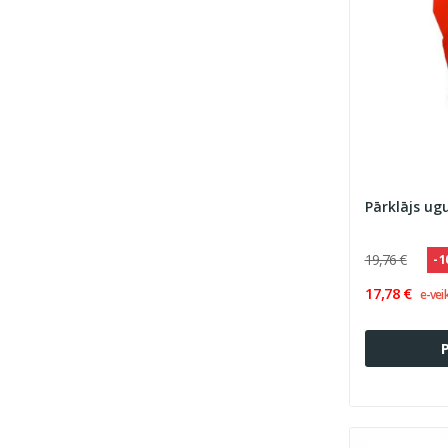
Pārklājs u
19,76 €
- 
17,78 €
e-vei