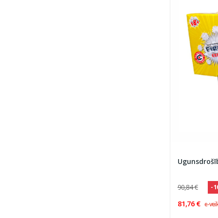
Ugunsdrošīb
90,84 €
- 
81,76 €
e-vei