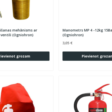
aišanas mehānisms ar
Manometrs MP 4 -12kg 15B
ventili (Ogniohron)
(Ogniohron)
3,05 €
Pievienot grozam
Pievienot groza