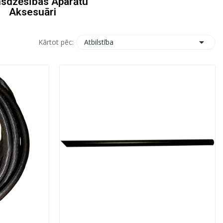
sdzēsības Aparātu
Aksesuāri

Atbilstība
Kārtot pēc: