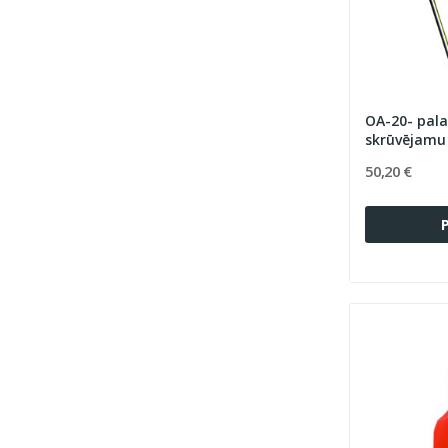
OA-20- pal
skrūvējamu 
50,20 €