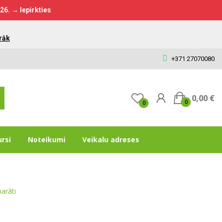
026.
→ Iepirkties
rāk
+371 27070080
0,00 €
0
0
ursi
Noteikumi
Veikalu adreses
arāti