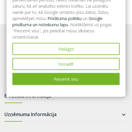
saturu, kā arī analizētu vietnes trafiku. Lai uzzinātu
vairāk par to, kā Google izmanto jūsu datus, lūdzu,
apmeklējiet mūsu
Privātuma politiku
un
Google
privātuma un noteikumu lapu
. Noklikšķinot uz pogas
"Pieņemt visu", jūs piekrītat mūsu sīkdatņu
izmantošanai.
Pielāgot
Noraidīt
Pieņemt visu
E-veikala informācija

Uzņēmuma Informācija
