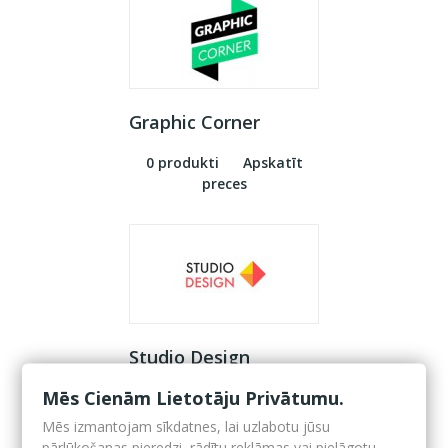
Graphic Corner
0 produkti
Apskatīt
preces
Studio Design
Mēs Cienām Lietotāju Privātumu.
0 produkti
Apskatīt
preces
Mēs izmantojam sīkdatnes, lai uzlabotu jūsu
pārlūkošanas pieredzi, rādītu reklāmas vai pielāgotu