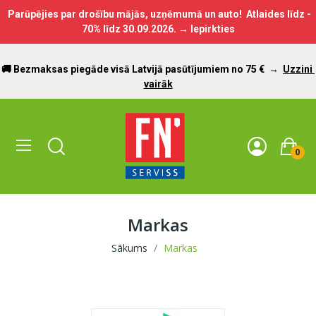
Parūpējies par drošību mājās, uzņēmumā un auto! Atlaides līdz -
70% līdz
30.09.2026.
→ Iepirkties
🚚 Bezmaksas piegāde visā Latvijā pasūtījumiem no 75 €
→
Uzzini
vairāk
0
Markas
Sākums
Markas