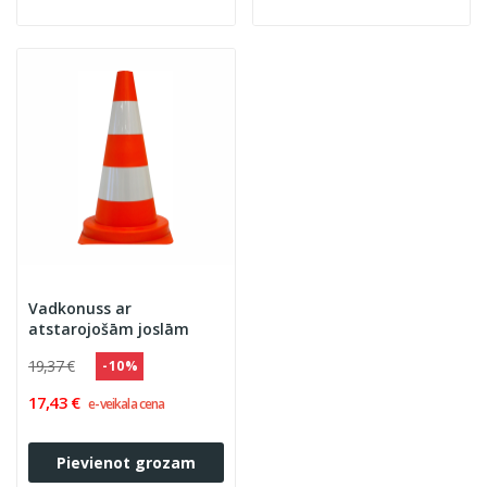
Vadkonuss ar
atstarojošām joslām
19,37 €
- 10 %
17,43 €
e-veikala cena
Pievienot grozam