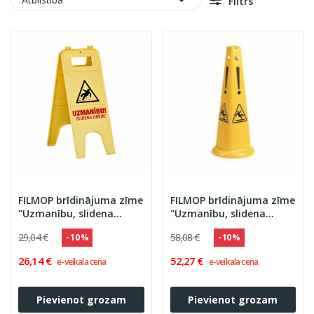

Filtrs
FILMOP brīdinājuma zīme
FILMOP brīdinājuma zīme
"Uzmanību, slidena
"Uzmanību, slidena
grīda!"
grīda!", koniska
29,04 €
58,08 €
- 10 %
- 10 %
26,14 €
52,27 €
e-veikala cena
e-veikala cena
Pievienot grozam
Pievienot grozam