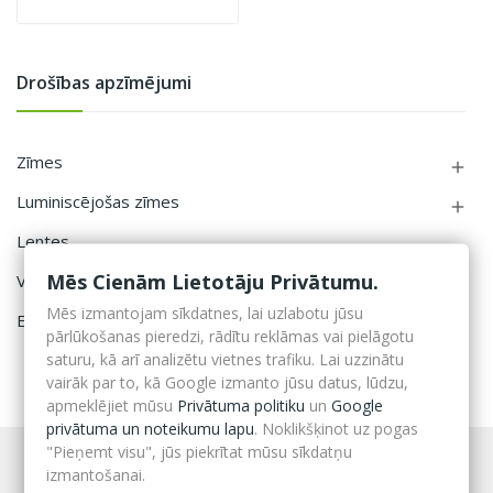
Drošības apzīmējumi
Zīmes

Luminiscējošas zīmes

Lentes
Mēs Cienām Lietotāju Privātumu.
Vertikālās norādes
Mēs izmantojam sīkdatnes, lai uzlabotu jūsu
Evakuācijas un avārijas apgaismojums
pārlūkošanas pieredzi, rādītu reklāmas vai pielāgotu
saturu, kā arī analizētu vietnes trafiku. Lai uzzinātu
vairāk par to, kā Google izmanto jūsu datus, lūdzu,
apmeklējiet mūsu
Privātuma politiku
un
Google
privātuma un noteikumu lapu
. Noklikšķinot uz pogas
"Pieņemt visu", jūs piekrītat mūsu sīkdatņu
izmantošanai.