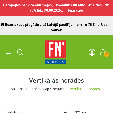
Parūpējies par drošību mājās, uzņēmumā un auto! Atlaides līdz -
70% līdz
30.09.2026.
→ Iepirkties
🚚 Bezmaksas piegāde visā Latvijā pasūtījumiem no 75 €
→
Uzzini
vairāk
0
Vertikālās norādes
Sākums
Drošības apzīmējumi
Vertikālās norādes
Atbilstība