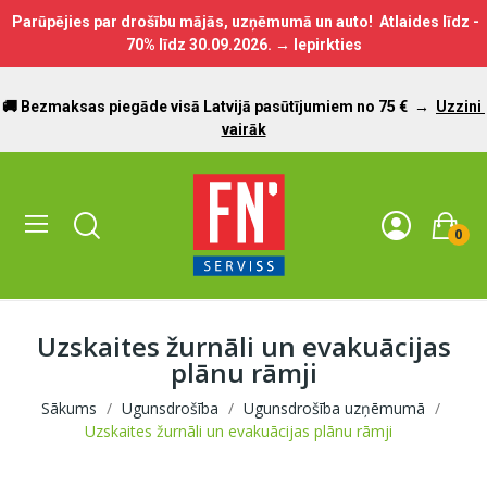
Parūpējies par drošību mājās, uzņēmumā un auto! Atlaides līdz -
70% līdz
30.09.2026.
→ Iepirkties
🚚 Bezmaksas piegāde visā Latvijā pasūtījumiem no 75 €
→
Uzzini
vairāk
0
Uzskaites žurnāli un evakuācijas
plānu rāmji
Sākums
Ugunsdrošība
Ugunsdrošība uzņēmumā
Uzskaites žurnāli un evakuācijas plānu rāmji