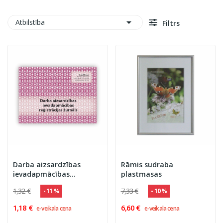

Atbilstība
Filtrs
Darba aizsardzības
Rāmis sudraba
ievadapmācības
plastmasas
reģistrācijas žurnāls
1,32 €
7,33 €
- 11 %
- 10 %
1,18 €
6,60 €
e-veikala cena
e-veikala cena