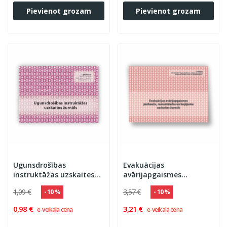
Pievienot grozam
Pievienot grozam
Ugunsdrošības
Evakuācijas
instruktāžas uzskaites
avārijapgaismes
žurnāls
pārbaužu, remontdarbu
1,09 €
3,57 €
- 10 %
- 10 %
un bojājumu uzskaites
žurnāls
0,98 €
3,21 €
e-veikala cena
e-veikala cena