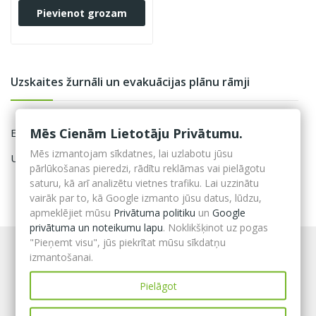
Pievienot grozam
Uzskaites žurnāli un evakuācijas plānu rāmji
Mēs Cienām Lietotāju Privātumu.
Evakuācijas plānu rāmji
Mēs izmantojam sīkdatnes, lai uzlabotu jūsu
Uzskaites žurnāli
pārlūkošanas pieredzi, rādītu reklāmas vai pielāgotu
saturu, kā arī analizētu vietnes trafiku. Lai uzzinātu
vairāk par to, kā Google izmanto jūsu datus, lūdzu,
apmeklējiet mūsu
Privātuma politiku
un
Google
privātuma un noteikumu lapu
. Noklikšķinot uz pogas
"Pieņemt visu", jūs piekrītat mūsu sīkdatņu
izmantošanai.
Pielāgot