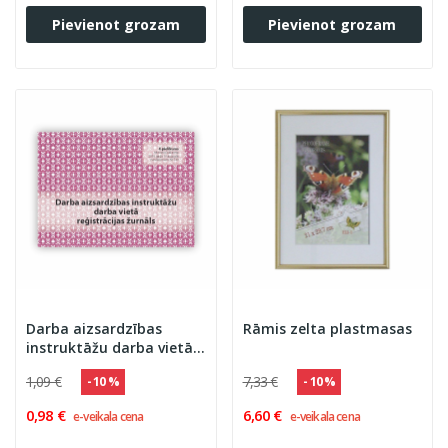
Pievienot grozam
Pievienot grozam
Darba aizsardzības
Rāmis zelta plastmasas
instruktāžu darba vietā
reģistrācijas žurnāls
1,09 €
7,33 €
- 10 %
- 10 %
0,98 €
6,60 €
e-veikala cena
e-veikala cena