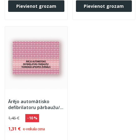
Pievienot grozam
Pievienot grozam
Ārējo automātisko
defibrilatoru pārbaužu/
Tehniskās apkopes
1,46 €
- 10 %
žurnāls
1,31 €
e-veikala cena