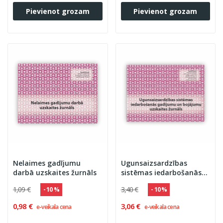
Pievienot grozam
Pievienot grozam
Nelaimes gadījumu
Ugunsaizsardzības
darbā uzskaites žurnāls
sistēmas iedarbošanās
gadījumu un bojājumu
1,09 €
3,40 €
- 10 %
- 10 %
uzskaites žurnāls
0,98 €
3,06 €
e-veikala cena
e-veikala cena