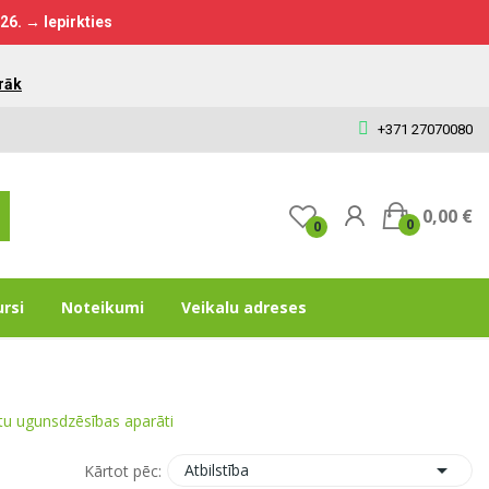
026.
→ Iepirkties
rāk
+371 27070080
0,00 €
0
0
ursi
Noteikumi
Veikalu adreses
tu ugunsdzēsības aparāti

Atbilstība
Kārtot pēc: