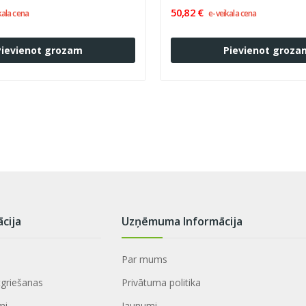
50,82 €
kala cena
e-veikala cena
Pievienot grozam
Pievienot groza
ācija
Uzņēmuma Informācija
Par mums
tgriešanas
Privātuma politika
mi
Jaunumi