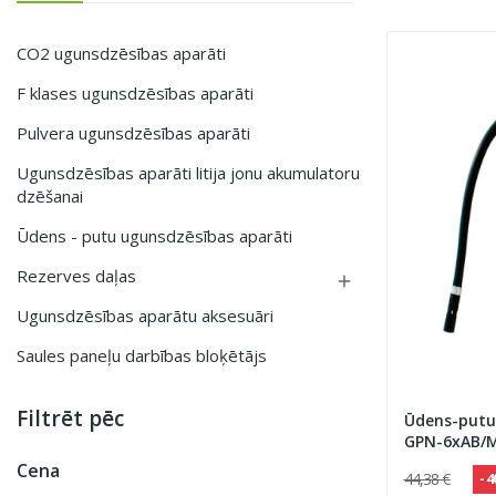
CO2 ugunsdzēsības aparāti
F klases ugunsdzēsības aparāti
Pulvera ugunsdzēsības aparāti
Ugunsdzēsības aparāti litija jonu akumulatoru
dzēšanai
Ūdens - putu ugunsdzēsības aparāti
Rezerves daļas

Ugunsdzēsības aparātu aksesuāri
Saules paneļu darbības bloķētājs
Filtrēt pēc
Ūdens-putu
GPN-6xAB/M
Cena
44,38 €
- 