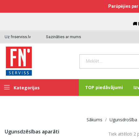
Parūpējies par 
🚚
Uz fnserviss.lv
Sazināties ar mums
TOP piedāvājumi
Iz
Kategorijas
Sākums
Ugunsdrošība
Ugunsdzēsības aparāti
Tiek attēloti 2 