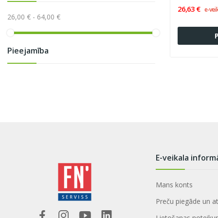
26,63 €
e-vei
26,00 € - 64,00 €
Pieejamība
E-veikala inform
Mans konts
Preču piegāde un a
Lietošanas noteiku