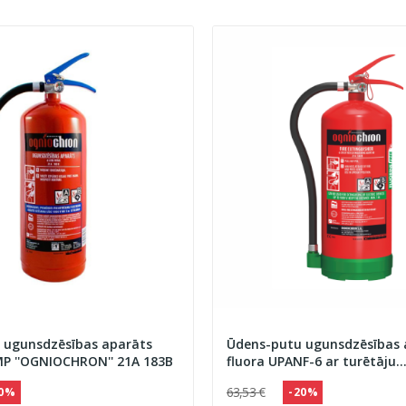
 ugunsdzēsības aparāts
Ūdens-putu ugunsdzēsības 
P ''OGNIOCHRON'' 21A 183B
fluora UPANF-6 ar turētāju
''OGNIOCHRON'' 27A 144B
63,53 €
40 %
- 20 %