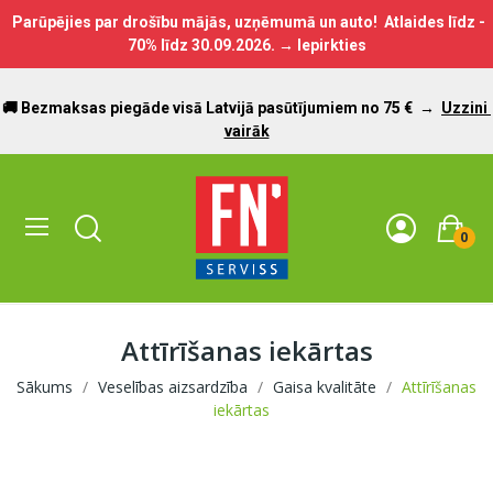
Parūpējies par drošību mājās, uzņēmumā un auto! Atlaides līdz -
70% līdz
30.09.2026.
→ Iepirkties
🚚 Bezmaksas piegāde visā Latvijā pasūtījumiem no 75 €
→
Uzzini
vairāk
0
Attīrīšanas iekārtas
Sākums
Veselības aizsardzība
Gaisa kvalitāte
Attīrīšanas
iekārtas