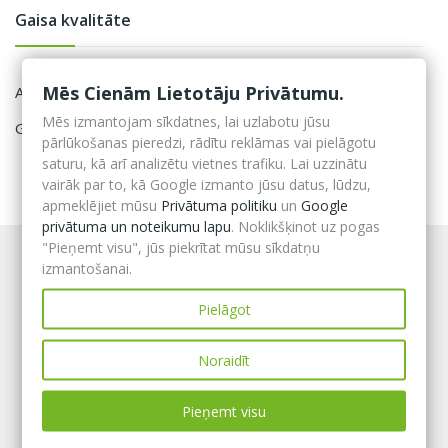
Gaisa kvalitāte
Mēs Cienām Lietotāju Privātumu.
Attīrīšanas iekārtas
Mēs izmantojam sīkdatnes, lai uzlabotu jūsu
Gaisa kvalitātes sensori
pārlūkošanas pieredzi, rādītu reklāmas vai pielāgotu
saturu, kā arī analizētu vietnes trafiku. Lai uzzinātu
vairāk par to, kā Google izmanto jūsu datus, lūdzu,
apmeklējiet mūsu
Privātuma politiku
un
Google
privātuma un noteikumu lapu
. Noklikšķinot uz pogas
"Pieņemt visu", jūs piekrītat mūsu sīkdatņu
izmantošanai.
Pielāgot
Noraidīt
Pieņemt visu