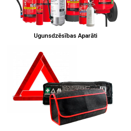
Ugunsdzēsības Aparāti