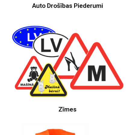
Auto Drošības Piederumi
Zīmes