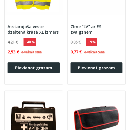
Atstarojoša veste
Zīme "LV" ar ES
dzeltenā krāsā XL izmērs
zvaigznēm
4,21 €
0,85 €
- 40 %
- 9 %
2,53 €
0,77 €
e-veikala cena
e-veikala cena
Pievienot grozam
Pievienot grozam