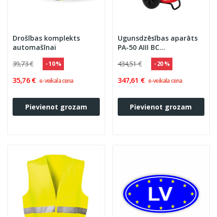
Drošības komplekts
Ugunsdzēsības aparāts
automašīnai
PA-50 AIII BC
''OGNIOCHRON''
39,73 €
434,51 €
- 10 %
- 20 %
35,76 €
347,61 €
e-veikala cena
e-veikala cena
Pievienot grozam
Pievienot grozam