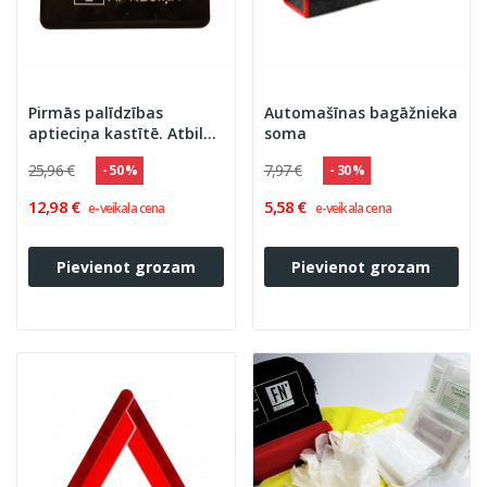
Pirmās palīdzības
Automašīnas bagāžnieka
aptieciņa kastītē. Atbilst
soma
MK not. Nr.713
25,96 €
7,97 €
- 50 %
- 30 %
12,98 €
5,58 €
e-veikala cena
e-veikala cena
Pievienot grozam
Pievienot grozam