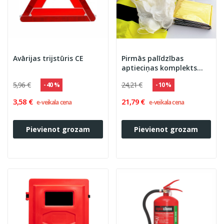
Avārijas trijstūris CE
Pirmās palīdzības
aptieciņas komplekts
somiņā
5,96 €
24,21 €
- 40 %
- 10 %
3,58 €
21,79 €
e-veikala cena
e-veikala cena
Pievienot grozam
Pievienot grozam