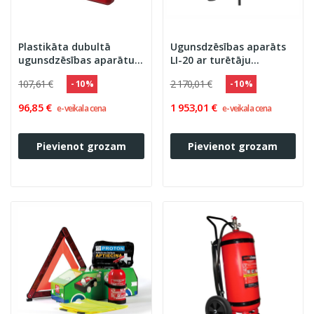
Plastikāta dubultā
Ugunsdzēsības aparāts
ugunsdzēsības aparātu
LI-20 ar turētāju
kaste DUAL 6 kg
(Ogniochron S.A.) A/Lit.
107,61 €
2 170,01 €
- 10 %
- 10 %
VER-DIS
96,85 €
1 953,01 €
e-veikala cena
e-veikala cena
Pievienot grozam
Pievienot grozam