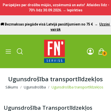
Parūpējies par drošību mājās, uzņēmumā un auto! Atlaides līdz -
70% līdz
30.09.2026.
→ Iepirkties
🚚 Bezmaksas piegāde visā Latvijā pasūtījumiem no 75 €
→
Uzzini
vairāk
0
Ugunsdrošība transportlīdzekļos
Sākums
Ugunsdrošība
Ugunsdrošība transportlīdzekļos
Ugunsdrošība Transportlīdzekļos