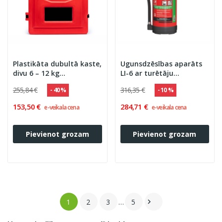
Plastikāta dubultā kaste,
Ugunsdzēsības aparāts
divu 6 – 12 kg
LI-6 ar turētāju
ugunsdzēsības aparātu
(Ogniochron S.A.) A/Lit.
255,84 €
316,35 €
- 40 %
- 10 %
ievietošanai,
VER-DIS
720x585x270 (ar stiklu)
153,50 €
284,71 €
e-veikala cena
e-veikala cena
Pievienot grozam
Pievienot grozam
1
2
3
…
5
