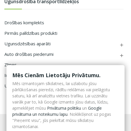
Ugunsdrošība transportlīdzekļos
Drošības komplekts
Pirmās palīdzības produkti
Ugunsdzēsības aparāti

Auto drošības piederumi

Zīmes
Mēs Cienām Lietotāju Privātumu.
Individuālie aizsardzības līdzekļi
Mēs izmantojam sīkdatnes, lai uzlabotu jūsu
Ugunsdzēsības aparātu kastes
pārlūkošanas pieredzi, rādītu reklāmas vai pielāgotu
saturu, kā arī analizētu vietnes trafiku. Lai uzzinātu
vairāk par to, kā Google izmanto jūsu datus, lūdzu,
apmeklējiet mūsu
Privātuma politiku
un
Google
privātuma un noteikumu lapu
. Noklikšķinot uz pogas
"Pieņemt visu", jūs piekrītat mūsu sīkdatņu
izmantošanai.