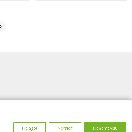

u
Pielāgot
Noraidīt
Pieņemt visu