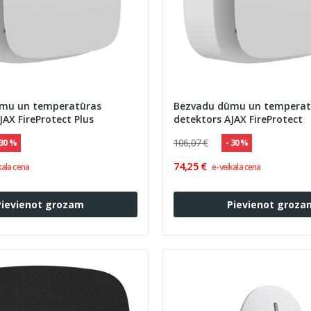
mu un temperatūras
Bezvadu dūmu un temperat
JAX FireProtect Plus
detektors AJAX FireProtect
106,07 €
 30 %
- 30 %
74,25 €
kala cena
e-veikala cena
Pievienot grozam
Pievienot groza