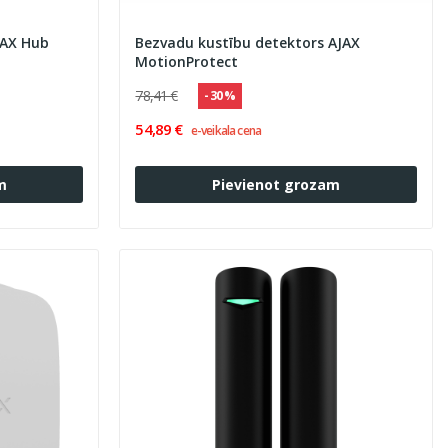
JAX Hub
Bezvadu kustību detektors AJAX
MotionProtect
78,41 €
- 30 %
54,89 €
e-veikala cena
m
Pievienot grozam