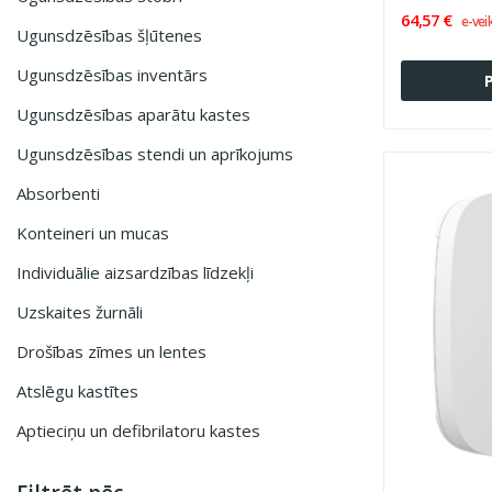
64,57 €
e-vei
Ugunsdzēsības šļūtenes
Ugunsdzēsības inventārs
Ugunsdzēsības aparātu kastes
Ugunsdzēsības stendi un aprīkojums
Absorbenti
Konteineri un mucas
Individuālie aizsardzības līdzekļi
Uzskaites žurnāli
Drošības zīmes un lentes
Atslēgu kastītes
Aptieciņu un defibrilatoru kastes