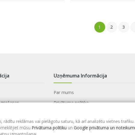
1
2
3
ācija
Uzņēmuma Informācija
Par mums
tgriešanas
Privātuma politika
mi
Jaunumi
rādītu reklāmas vai pielāgotu saturu, kā arī analizētu vietnes trafiku.
Kontakti
apmeklējiet mūsu
Privātuma politiku
un
Google privātuma un noteikum
kdatņu izmantošanai.