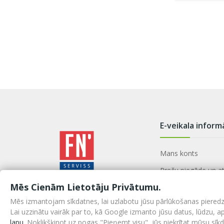
E-veikala inform
Mans konts
Preču piegāde un a
Mēs Cienām Lietotāju Privātumu.
Lietošanas noteiku
Mēs izmantojam sīkdatnes, lai uzlabotu jūsu pārlūkošanas pieredzi, 
Veikalu adreses
Lai uzzinātu vairāk par to, kā Google izmanto jūsu datus, lūdzu, 
lapu
. Noklikšķinot uz pogas "Pieņemt visu", jūs piekrītat mūsu sī