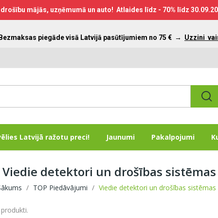
drošību mājās, uzņēmumā un auto! Atlaides līdz - 70% līdz
30.09.2
 Bezmaksas piegāde visā Latvijā pasūtījumiem no 75 €
→
Uzzini vai
vēlies Latvijā ražotu preci!
Jaunumi
Pakalpojumi
K
Viedie detektori un drošības sistēmas
Sākums
TOP Piedāvājumi
Viedie detektori un drošības sistēmas
 produkti.