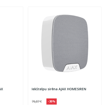
AX
Iekštelpu sirēna AJAX HOMESIREN
76,87 €
- 30 %