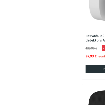
Bezvadu dū
detektors A
139,90 €
-
97,93 €
e-vei