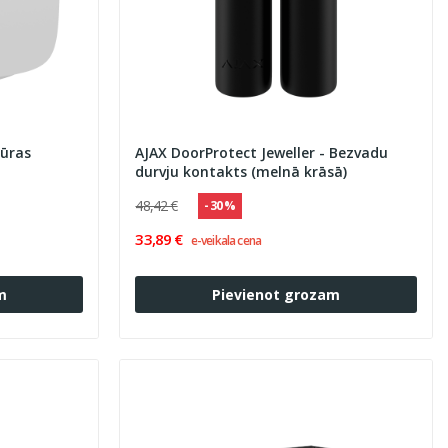
ūras
AJAX DoorProtect Jeweller - Bezvadu
durvju kontakts (melnā krāsā)
48,42 €
- 30 %
33,89 €
e-veikala cena
m
Pievienot grozam