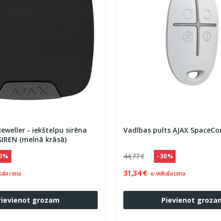
eweller - iekštelpu sirēna
Vadības pults AJAX SpaceCo
IREN (melnā krāsā)
44,77 €
30 %
- 30 %
31,34 €
kala cena
e-veikala cena
Pievienot grozam
Pievienot groza