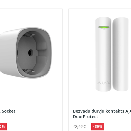
 Socket
Bezvadu durvju kontakts AJ
DoorProtect
48,42 €
30 %
- 30 %