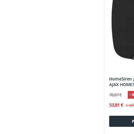
HomeSiren J
AJAX HOMES
76,87 €
- 
53,81 €
e-vei