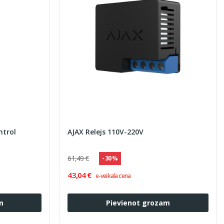
ntrol
AJAX Relejs 110V-220V
61,49 €
- 30 %
43,04 €
e-veikala cena
m
Pievienot grozam