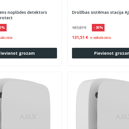
ens noplūdes detektors
Drošības sistēmas stacija A
rotect
187,87 €
30 %
- 30 %
131,51 €
kala cena
e-veikala cena
Pievienot grozam
Pievienot groza