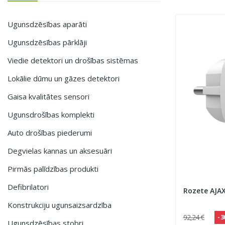
Ugunsdzēsības aparāti
Ugunsdzēsības pārklāji
Viedie detektori un drošības sistēmas
Lokālie dūmu un gāzes detektori
Gaisa kvalitātes sensori
Ugunsdrošības komplekti
Auto drošības piederumi
Degvielas kannas un aksesuāri
Pirmās palīdzības produkti
Defibrilatori
Rozete AJAX
Konstrukciju ugunsaizsardzība
92,24 €
- 
Ugunsdzēsības stobri