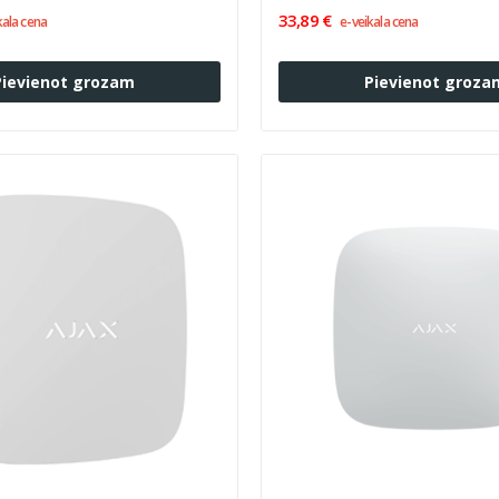
33,89 €
kala cena
e-veikala cena
Pievienot grozam
Pievienot groza