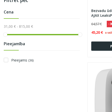
Filtrēt pēc
Bezvadu ūd
Cena
AJAX LeaksP
64,57 €
- 
31,00 € - 815,00 €
45,20 €
e-vei
Pieejamība
Pieejams
(36)