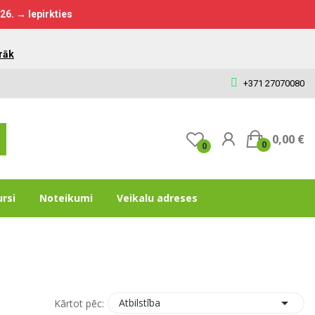
026.
→ Iepirkties
rāk
+371 27070080
0,00 €
0
0
ursi
Noteikumi
Veikalu adreses

Atbilstība
Kārtot pēc: