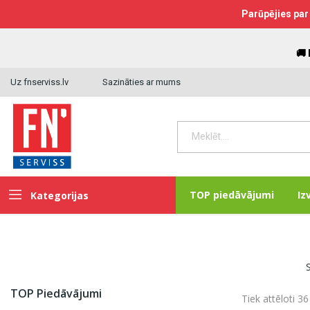
Parūpējies par 
🚚
Uz fnserviss.lv
Sazināties ar mums
TOP piedāvājumi
Iz
Kategorijas
TOP Piedāvājumi
Tiek attēloti 36