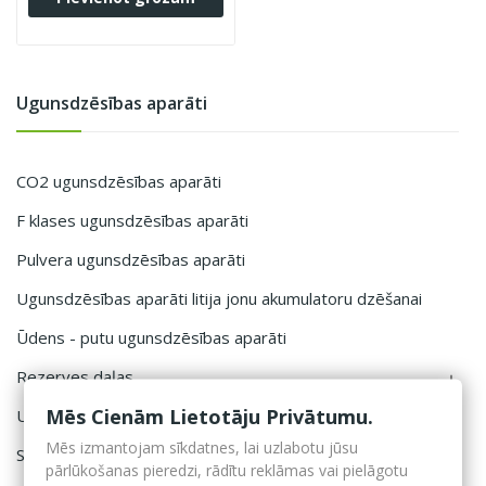
Ugunsdzēsības aparāti
CO2 ugunsdzēsības aparāti
F klases ugunsdzēsības aparāti
Pulvera ugunsdzēsības aparāti
Ugunsdzēsības aparāti litija jonu akumulatoru dzēšanai
Ūdens - putu ugunsdzēsības aparāti
Rezerves daļas

Mēs Cienām Lietotāju Privātumu.
Ugunsdzēsības aparātu aksesuāri
Mēs izmantojam sīkdatnes, lai uzlabotu jūsu
Saules paneļu darbības bloķētājs
pārlūkošanas pieredzi, rādītu reklāmas vai pielāgotu