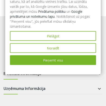
saturu, kā arī analizētu vietnes trafiku. Lai uzzinātu
vairāk par to, kā Google izmanto jūsu datus, lūdzu,
apmeklējiet mūsu
Privātuma politiku
un
Google
privātuma un noteikumu lapu
. Noklikšķinot uz pogas
"Pieņemt visu", jūs piekrītat mūsu sīkdatņu
izmantošanai.
Pielāgot
Noraidīt
Pieņemt visu
E-veikala informācija

Uzņēmuma Informācija
