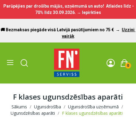
Parūpējies par drošību mājās, uzņēmumā un auto! Atlaides līdz -
70% līdz
30.09.2026.
→ Iepirkties
🚚 Bezmaksas piegāde visā Latvijā pasūtījumiem no 75 €
→
Uzzini
vairāk
0
F klases ugunsdzēsības aparāti
Sākums
Ugunsdrošība
Ugunsdrošība uzņēmumā
Ugunsdzēsības aparāti
F klases ugunsdzēsības aparāti