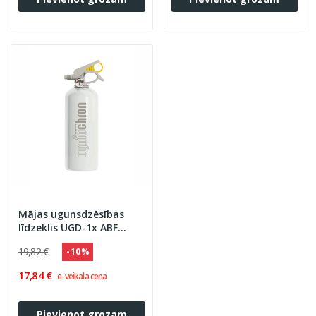
Mājas ugunsdzēsības
līdzeklis UGD-1x ABF
''OGNIOCHRON''
19,82 €
- 10 %
17,84 €
e-veikala cena
Pievienot grozam