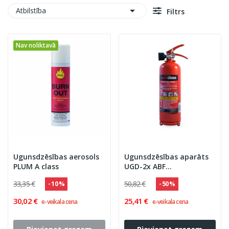

Atbilstība
Filtrs
Nav noliktavā
Ugunsdzēsības aerosols
Ugunsdzēsības aparāts
PLUM A class
UGD-2x ABF
''OGNIOCHRON'' 8A 55B
33,35 €
50,82 €
- 10 %
- 50 %
40F
30,02 €
25,41 €
e-veikala cena
e-veikala cena