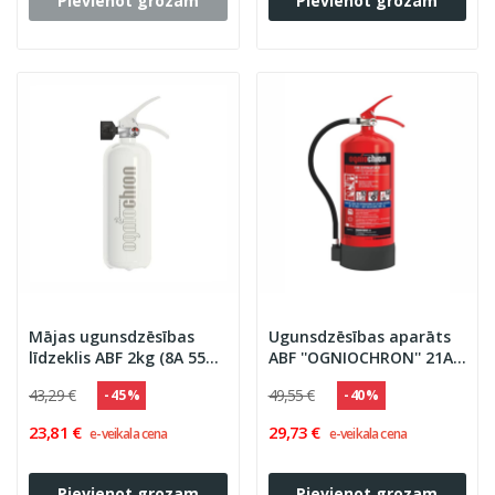
Pievienot grozam
Pievienot grozam
Mājas ugunsdzēsības
Ugunsdzēsības aparāts
līdzeklis ABF 2kg (8A 55B
ABF ''OGNIOCHRON'' 21A
40F), ''''OGNIOCHRON"'
233B 40F, 6litri'
43,29 €
49,55 €
- 45 %
- 40 %
23,81 €
29,73 €
e-veikala cena
e-veikala cena
Pievienot grozam
Pievienot grozam