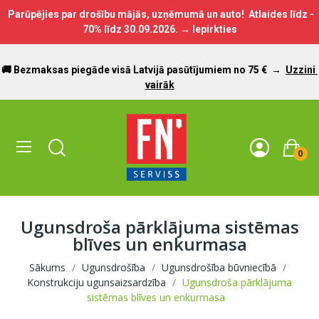
Parūpējies par drošību mājās, uzņēmumā un auto! Atlaides līdz -
70% līdz
30.09.2026.
→ Iepirkties
🚚 Bezmaksas piegāde visā Latvijā pasūtījumiem no 75 €
→
Uzzini
vairāk
0
Ugunsdroša pārklājuma sistēmas
blīves un enkurmasa
Sākums
Ugunsdrošība
Ugunsdrošība būvniecībā
Konstrukciju ugunsaizsardzība
Ugunsdroša pārklājuma
sistēmas blīves un enkurmasa