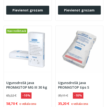
Pievienot grozam
Pievienot grozam
Nav noliktavā
Ugunsdrošā java
Ugunsdrošā java
PROMASTOP MG III 30 kg
PROMASTOP tips S
65,22 €
39,11 €
- 10 %
- 10 %
58,70 €
35,20 €
e-veikala cena
e-veikala cena