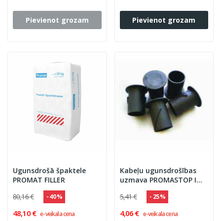
Pievienot grozam
Pievienot grozam
Ugunsdrošā špaktele
Kabeļu ugunsdrošības
PROMAT FILLER
uzmava PROMASTOP IM
CJ21
80,16 €
5,41 €
- 40 %
- 25 %
48,10 €
4,06 €
e-veikala cena
e-veikala cena