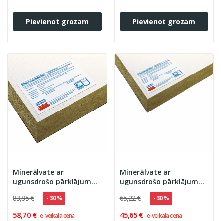
Pievienot grozam
Pievienot grozam
Minerālvate ar
Minerālvate ar
ugunsdrošo pārklājumu
ugunsdrošo pārklājumu
abās pusēs 50mm
vienā pusē 50mm
83,85 €
65,22 €
- 30 %
- 30 %
0.6m2/gab
0.6m2/gab
58,70 €
45,65 €
e-veikala cena
e-veikala cena