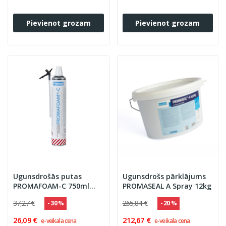
Pievienot grozam
Pievienot grozam
Ugunsdrošās putas
Ugunsdrošs pārklājums
PROMAFOAM-C 750ml
PROMASEAL A Spray 12kg
putas
37,27 €
265,84 €
- 30 %
- 20 %
26,09 €
212,67 €
e-veikala cena
e-veikala cena