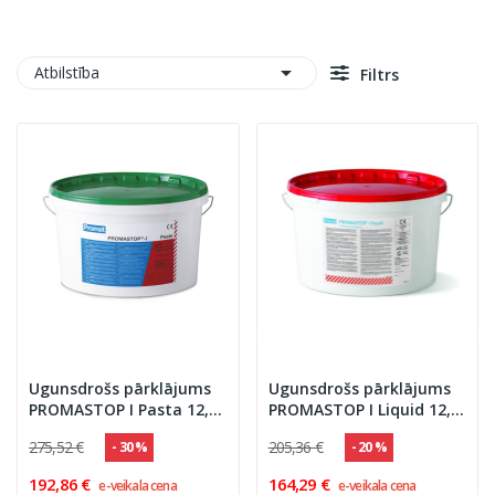

Atbilstība
Filtrs
Ugunsdrošs pārklājums
Ugunsdrošs pārklājums
PROMASTOP I Pasta 12,5
PROMASTOP I Liquid 12,5
kg
kg
275,52 €
205,36 €
- 30 %
- 20 %
192,86 €
164,29 €
e-veikala cena
e-veikala cena