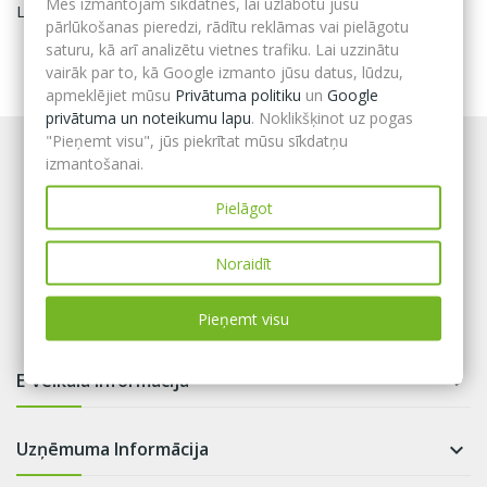
Mēs izmantojam sīkdatnes, lai uzlabotu jūsu
Līmes un apdares materiāli
pārlūkošanas pieredzi, rādītu reklāmas vai pielāgotu
saturu, kā arī analizētu vietnes trafiku. Lai uzzinātu
vairāk par to, kā Google izmanto jūsu datus, lūdzu,
apmeklējiet mūsu
Privātuma politiku
un
Google
privātuma un noteikumu lapu
. Noklikšķinot uz pogas
"Pieņemt visu", jūs piekrītat mūsu sīkdatņu
izmantošanai.
Pielāgot
Noraidīt
Pieņemt visu
E-veikala informācija

Uzņēmuma Informācija
