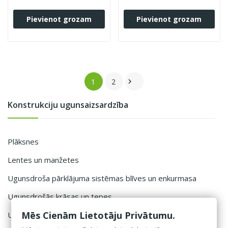
Pievienot grozam
Pievienot grozam
1
2

Konstrukciju ugunsaizsardzība
Plāksnes
Lentes un manžetes
Ugunsdroša pārklājuma sistēmas blīves un enkurmasa
Ugunsdrošās krāsas un tepes
Mēs Cienām Lietotāju Privātumu.
Ugunsdrošie hermētiķi