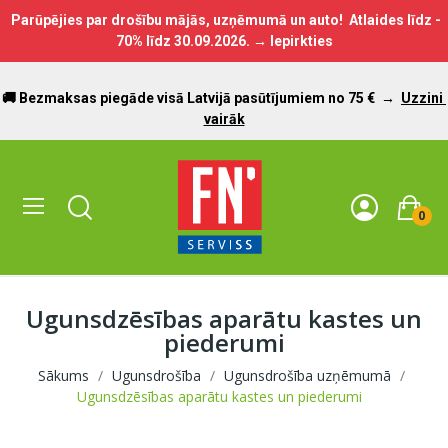
Parūpējies par drošību mājās, uzņēmumā un auto! Atlaides līdz -
70% līdz
30.09.2026.
→ Iepirkties
🚚 Bezmaksas piegāde visā Latvijā pasūtījumiem no 75 €
→
Uzzini
vairāk
0
Ugunsdzēsības aparātu kastes un
piederumi
Sākums
Ugunsdrošība
Ugunsdrošība uzņēmumā
Ugunsdzēsības aparātu kastes un piederumi