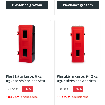
Pievienot grozam
Pievienot grozam
Plastikāta kaste, 6 kg
Plastikāta kaste, 9-12 kg
ugunsdzēsības aparāta
ugunsdzēsības aparāta
izvietošanai,
izvietošanai,
174,56 €
198,98 €
- 40 %
- 40 %
700x320x255 (ar stiklu)
830x310x265 (ar stiklu)
104,74 €
119,39 €
e-veikala cena
e-veikala cena