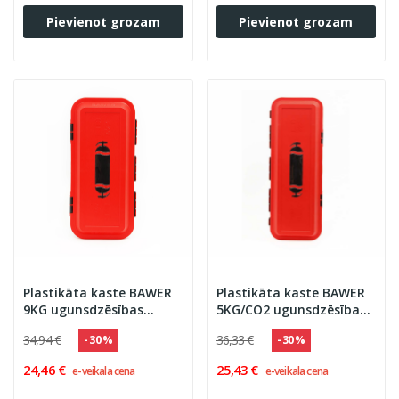
Pievienot grozam
Pievienot grozam
Plastikāta kaste BAWER
Plastikāta kaste BAWER
9KG ugunsdzēsības
5KG/CO2 ugunsdzēsības
aparātam
aparātam
34,94 €
36,33 €
- 30 %
- 30 %
24,46 €
25,43 €
e-veikala cena
e-veikala cena