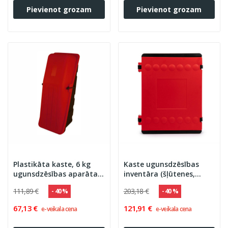
Pievienot grozam
Pievienot grozam
Plastikāta kaste, 6 kg
Kaste ugunsdzēsības
ugunsdzēsības aparāta
inventāra (šļūtenes,
izvietošanai,
ugunsdzēsības aparāta)
111,89 €
203,18 €
- 40 %
- 40 %
640x250x145 (ar
uzglabāšanai,
noņemamu vāku)
560x610x190
67,13 €
121,91 €
e-veikala cena
e-veikala cena