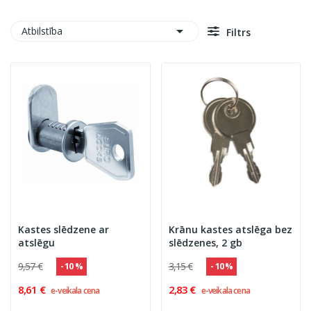

Atbilstība
Filtrs
Kastes slēdzene ar
Krānu kastes atslēga bez
atslēgu
slēdzenes, 2 gb
9,57 €
3,15 €
- 10 %
- 10 %
8,61 €
2,83 €
e-veikala cena
e-veikala cena