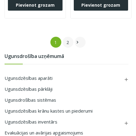
Pievienot grozam
Pievienot grozam
1
2

Ugunsdrošība uzņēmumā
Ugunsdzēsības aparāti

Ugunsdzēsības pārklāji
Ugunsdrošības sistēmas
Ugunsdzēsības krānu kastes un piederumi
Ugunsdzēsības inventārs

Evakuācijas un avārijas apgaismojums