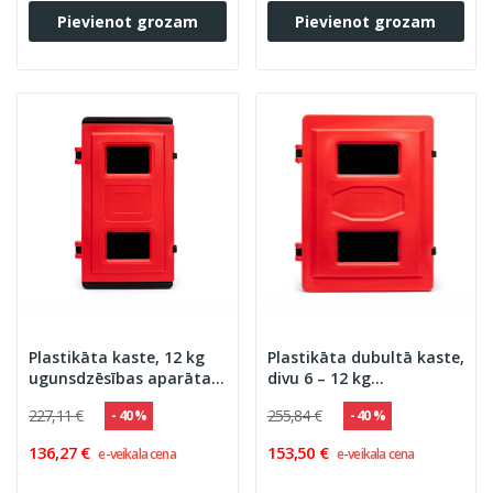
Pievienot grozam
Pievienot grozam
Plastikāta kaste, 12 kg
Plastikāta dubultā kaste,
ugunsdzēsības aparāta
divu 6 – 12 kg
izvietošanai,
ugunsdzēsības aparātu
227,11 €
255,84 €
- 40 %
- 40 %
730x435x290 (ar stiklu)
ievietošanai,
720x585x270 (ar stiklu)
136,27 €
153,50 €
e-veikala cena
e-veikala cena