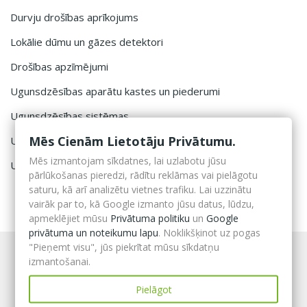
Durvju drošības aprīkojums
Lokālie dūmu un gāzes detektori
Drošības apzīmējumi
Ugunsdzēsības aparātu kastes un piederumi
Ugunsdzēsības sistēmas
Mēs Cienām Lietotāju Privātumu.
Ugunsdzēsības stendi un aprīkojums
Mēs izmantojam sīkdatnes, lai uzlabotu jūsu
Uzskaites žurnāli un evakuācijas plānu rāmji

pārlūkošanas pieredzi, rādītu reklāmas vai pielāgotu
saturu, kā arī analizētu vietnes trafiku. Lai uzzinātu
vairāk par to, kā Google izmanto jūsu datus, lūdzu,
apmeklējiet mūsu
Privātuma politiku
un
Google
privātuma un noteikumu lapu
. Noklikšķinot uz pogas
"Pieņemt visu", jūs piekrītat mūsu sīkdatņu
izmantošanai.
Pielāgot