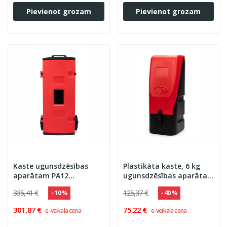
Pievienot grozam
Pievienot grozam
Kaste ugunsdzēsības
Plastikāta kaste, 6 kg
aparātam PA12
ugunsdzēsības aparāta
plastikāta ar riteņiem
izvietošanai,
335,41 €
125,37 €
- 10 %
- 40 %
680x200x260 (ar
noņemamu vāku)
301,87 €
75,22 €
e-veikala cena
e-veikala cena