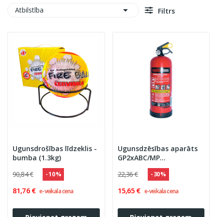

Atbilstība
Filtrs
Ugunsdrošības līdzeklis -
Ugunsdzēsības aparāts
bumba (1.3kg)
GP2xABC/MP
''OGNIOCHRON'' 13A 89B
90,84 €
22,36 €
- 10 %
- 30 %
C, PA-2
81,76 €
15,65 €
e-veikala cena
e-veikala cena