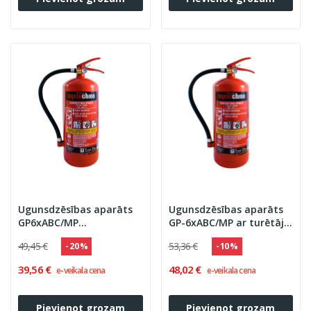
Ugunsdzēsības aparāts
Ugunsdzēsības aparāts
GP6xABC/MP
GP-6xABC/MP ar turētāju
''OGNIOCHRON'' 43A 233B
''OGNIOCHRON'' 55A 233 B
49,45 €
53,36 €
- 20 %
- 10 %
C, PA-6
C, PA-6
39,56 €
48,02 €
e-veikala cena
e-veikala cena
Pievienot grozam
Pievienot grozam