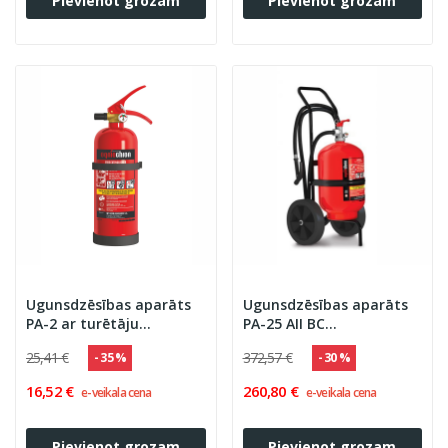
Pievienot grozam
Pievienot grozam
Ugunsdzēsības aparāts
Ugunsdzēsības aparāts
PA-2 ar turētāju
PA-25 AII BC
(Ogniochron) 13A 89B/C
''OGNIOCHRON''
25,41 €
372,57 €
- 35 %
- 30 %
(metāla palaišanas
mehānisms)
16,52 €
260,80 €
e-veikala cena
e-veikala cena
Pievienot grozam
Pievienot grozam