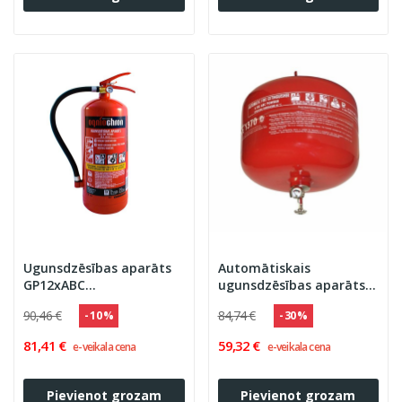
Ugunsdzēsības aparāts
Automātiskais
GP12xABC
ugunsdzēsības aparāts –
''OGNIOCHRON'' 55A 233B
6 kg dzēšanas viela
90,46 €
84,74 €
- 10 %
- 30 %
C ar turētāju, PA-12
81,41 €
59,32 €
e-veikala cena
e-veikala cena
Pievienot grozam
Pievienot grozam