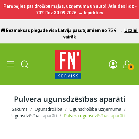
Parūpējies par drošību mājās, uzņēmumā un auto! Atlaides līdz -
70% līdz
30.09.2026.
→ Iepirkties
🚚 Bezmaksas piegāde visā Latvijā pasūtījumiem no 75 €
→
Uzzini
vairāk
0
Pulvera ugunsdzēsības aparāti
Sākums
Ugunsdrošība
Ugunsdrošība uzņēmumā
Ugunsdzēsības aparāti
Pulvera ugunsdzēsības aparāti