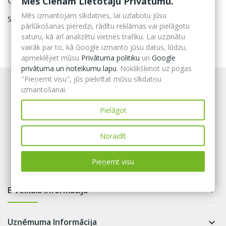
Mēs Cienām Lietotāju Privātumu.
Ugunsdzēsības aparātu aksesuāri
Mēs izmantojam sīkdatnes, lai uzlabotu jūsu
Saules paneļu darbības bloķētājs
pārlūkošanas pieredzi, rādītu reklāmas vai pielāgotu
saturu, kā arī analizētu vietnes trafiku. Lai uzzinātu
vairāk par to, kā Google izmanto jūsu datus, lūdzu,
apmeklējiet mūsu
Privātuma politiku
un
Google
privātuma un noteikumu lapu
. Noklikšķinot uz pogas
"Pieņemt visu", jūs piekrītat mūsu sīkdatņu
izmantošanai.
Pielāgot
Noraidīt
Pieņemt visu
E-veikala informācija

Uzņēmuma Informācija
