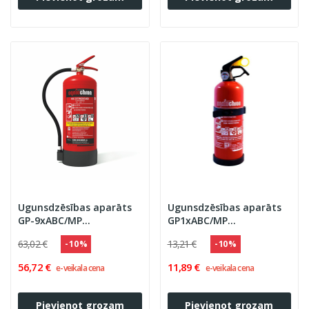
Ugunsdzēsības aparāts
Ugunsdzēsības aparāts
GP-9xABC/MP
GP1xABC/MP
''OGNIOCHRON'' 55A 233B
''OGNIOCHRON'' 8A 34B C,
63,02 €
13,21 €
- 10 %
- 10 %
C, PA-9
PA-1
56,72 €
11,89 €
e-veikala cena
e-veikala cena
Pievienot grozam
Pievienot grozam