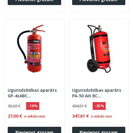
Ugunsdzēsības aparāts
Ugunsdzēsības aparāts
GP-4xABC
PA-50 AIII BC
''OGNIOCHRON'' 27A 144B
''OGNIOCHRON''
30,00 €
434,51 €
- 10 %
- 20 %
C, PA-4
27,00 €
347,61 €
e-veikala cena
e-veikala cena
Pievienot grozam
Pievienot grozam