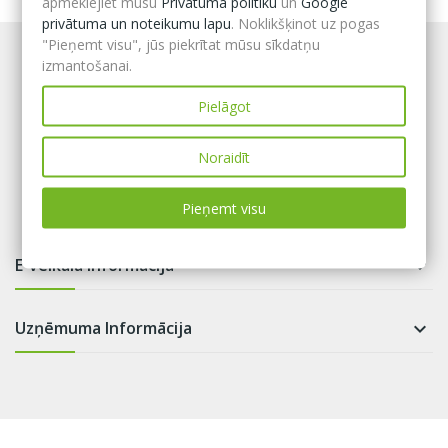
apmeklējiet mūsu
Privātuma politiku
un
Google
privātuma un noteikumu lapu
. Noklikšķinot uz pogas
"Pieņemt visu", jūs piekrītat mūsu sīkdatņu
izmantošanai.
Pielāgot
Noraidīt
Pieņemt visu
E-veikala informācija

Uzņēmuma Informācija
