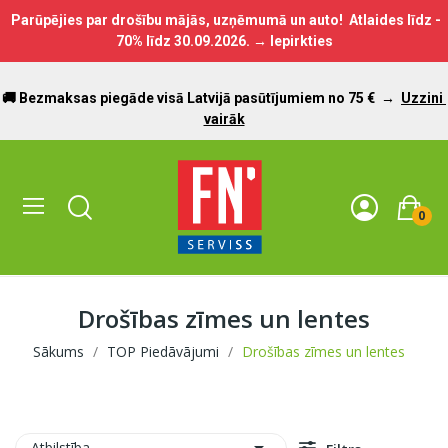
Parūpējies par drošību mājās, uzņēmumā un auto! Atlaides līdz -
70% līdz
30.09.2026.
→ Iepirkties
🚚 Bezmaksas piegāde visā Latvijā pasūtījumiem no 75 €
→
Uzzini
vairāk
0
Drošības zīmes un lentes
Sākums
TOP Piedāvājumi
Drošības zīmes un lentes
Atbilstība