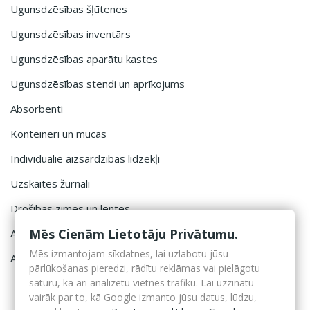
Ugunsdzēsības šļūtenes
Ugunsdzēsības inventārs
Ugunsdzēsības aparātu kastes
Ugunsdzēsības stendi un aprīkojums
Absorbenti
Konteineri un mucas
Individuālie aizsardzības līdzekļi
Uzskaites žurnāli
Drošības zīmes un lentes
Mēs Cienām Lietotāju Privātumu.
Atslēgu kastītes
Mēs izmantojam sīkdatnes, lai uzlabotu jūsu
Aptieciņu un defibrilatoru kastes
pārlūkošanas pieredzi, rādītu reklāmas vai pielāgotu
saturu, kā arī analizētu vietnes trafiku. Lai uzzinātu
vairāk par to, kā Google izmanto jūsu datus, lūdzu,