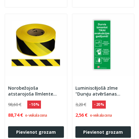
Norobežojoša
Luminiscējošā zīme
atstarojoša līmlente
"Durvju atvēršanas
BARRIER 50 mm x 45,7 m
instrukcija"
98,60 €
3,20 €
- 10 %
- 20 %
dzelteni/melna
88,74 €
2,56 €
e-veikala cena
e-veikala cena
Pievienot grozam
Pievienot grozam