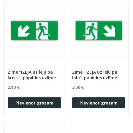
Zīme “IZEJA uz leju pa
Zīme “IZEJA uz leju pa
kreisi”, papildus uzlīme
labi”, papildus uzlīme
OXIMIA LED evakuācijas
OXIMIA LED evakuācijas
2,10 €
3,50 €
un avārijas
un avārijas
apgaismojumam
apgaismojumam
Pievienot grozam
Pievienot grozam