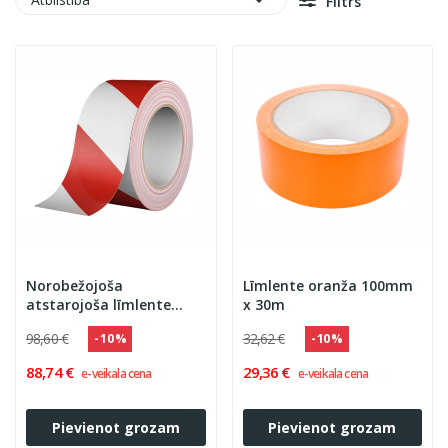

Filtrs
Norobežojoša
Līmlente oranža 100mm
atstarojoša līmlente
x 30m
BARRIER 50 mm x 45,7 m
98,60 €
32,62 €
- 10 %
- 10 %
sarkana/pelēka
88,74 €
29,36 €
e-veikala cena
e-veikala cena
Pievienot grozam
Pievienot grozam