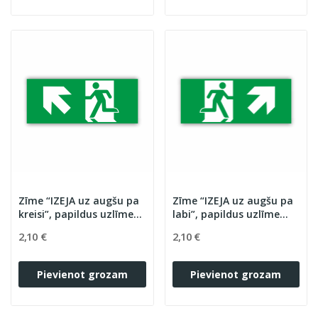
Zīme “IZEJA uz augšu pa
Zīme “IZEJA uz augšu pa
kreisi”, papildus uzlīme
labi”, papildus uzlīme
OXIMIA LED evakuācijas
OXIMIA LED evakuācijas
2,10 €
2,10 €
un avārijas
un avārijas
apgaismojumam
apgaismojumam
Pievienot grozam
Pievienot grozam