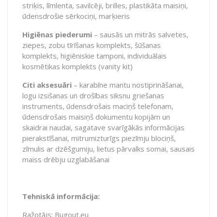
striķis, līmlenta, savilcēji, brilles, plastikāta maisiņi,
ūdensdrošie sērkociņi, marķieris
Higiēnas piederumi
– sausās un mitrās salvetes,
ziepes, zobu tīrīšanas komplekts, šūšanas
komplekts, higiēniskie tamponi, individuālais
kosmētikas komplekts (
vanity kit
)
Citi aksesuāri
– karabīne mantu nostiprināšanai,
logu izsišanas un drošības siksnu griešanas
instruments, ūdensdrošais maciņš telefonam,
ūdensdrošais maisiņš dokumentu kopijām un
skaidrai naudai, sagatave svarīgākās informācijas
pierakstīšanai, mitrumizturīgs piezīmju blociņš,
zīmulis ar dzēšgumiju, lietus pārvalks somai, sausais
maiss drēbju uzglabāšanai
Tehniskā informācija:
Ražotājs: Bugout.eu