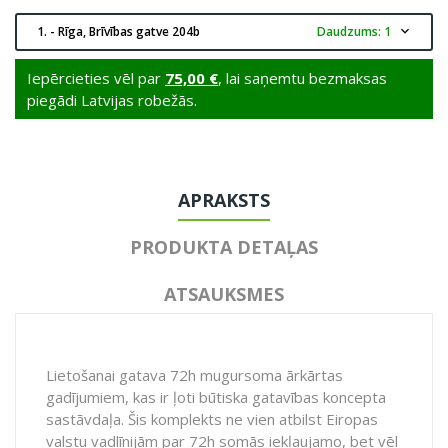
1. - Rīga, Brīvības gatve 204b
Daudzums: 1
expand_more
Iepērcieties vēl par
75,00 €
, lai saņemtu bezmaksas
piegādi Latvijas robežās.
APRAKSTS
PRODUKTA DETAĻAS
ATSAUKSMES
Lietošanai gatava 72h mugursoma ārkārtas
gadījumiem, kas ir ļoti būtiska gatavības koncepta
sastāvdaļa. Šis komplekts ne vien atbilst Eiropas
valstu vadlīnijām par 72h somās iekļaujamo, bet vēl