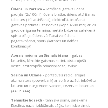
Ūdens un Pārtika
– lietošanai gatavs ūdens
paciņās (2x100ml), ūdens blašķe, ūdens attīrīšanas
tabletes (10l attīrīšanai), elektrolīti, lietošanai
gatavas pārtikas uzturdevas (kopā 4600 kcal) ar 20
gadu derīguma termiņu, metāla krūze un saliekamā
spirta plītiņa ūdens vārīšanai vai ēdiena
pagatavošanai, spork (karotes un dakšas
kombinācija)
Apgaismojums un Signalizēšana
– galvas
lukturītis, ķīmiskie gaismas kociņi, atstarojošā
veste, atstarojoša rokassprādze, svilpe
Saziņa un Uzlāde
– portatīvais radio, ārējais
akumulators (
powerbank
) ar solāro uzlādi, iebūvētu
lukturīti un integrētiem vadiem, rezerves baterijas
(AA un AAA)
Tehniskie līdzekļi
- tehniskā soma, saliekamā
lāpstiņa, nazis, izbīdāmais zāģis, tehniskie cimdi,