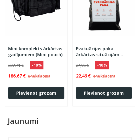
Mini komplekts ārkārtas
Evakuācijas paka
gadījumiem (Mini pouch)
ārkārtas situācijām
(Evacuation Pack)
207,41 €
24,95 €
- 10 %
- 10 %
186,67 €
22,46 €
e-veikala cena
e-veikala cena
Pievienot grozam
Pievienot grozam
Jaunumi