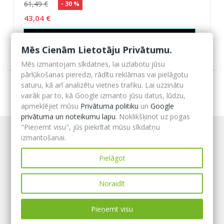
61,49 €
- 30 %
43,04 €
Pievienot grozam
Mēs Cienām Lietotāju Privātumu.
Mēs izmantojam sīkdatnes, lai uzlabotu jūsu
pārlūkošanas pieredzi, rādītu reklāmas vai pielāgotu
saturu, kā arī analizētu vietnes trafiku. Lai uzzinātu
vairāk par to, kā Google izmanto jūsu datus, lūdzu,
apmeklējiet mūsu
Privātuma politiku
un
Google
privātuma un noteikumu lapu
. Noklikšķinot uz pogas
"Pieņemt visu", jūs piekrītat mūsu sīkdatņu
izmantošanai.
Pielāgot
Noraidīt
Pieņemt visu