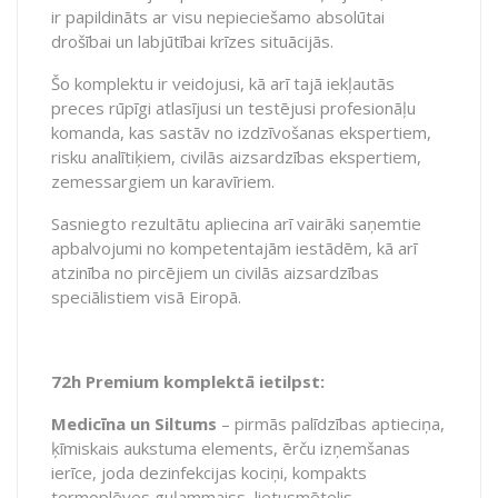
ir papildināts ar visu nepieciešamo absolūtai
drošībai un labjūtībai krīzes situācijās.
Šo komplektu ir veidojusi, kā arī tajā iekļautās
preces rūpīgi atlasījusi un testējusi profesionāļu
komanda, kas sastāv no izdzīvošanas ekspertiem,
risku analītiķiem, civilās aizsardzības ekspertiem,
zemessargiem un karavīriem.
Sasniegto rezultātu apliecina arī vairāki saņemtie
apbalvojumi no kompetentajām iestādēm, kā arī
atzinība no pircējiem un civilās aizsardzības
speciālistiem visā Eiropā.
72h Premium komplektā ietilpst:
Medicīna un
Siltums
– pirmās palīdzības aptieciņa,
ķīmiskais aukstuma elements, ērču izņemšanas
ierīce, joda dezinfekcijas kociņi, kompakts
termoplēves guļammaiss, lietusmētelis