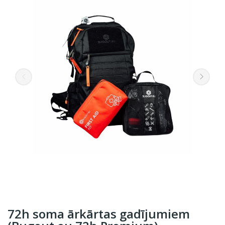
72h soma ārkārtas gadījumiem