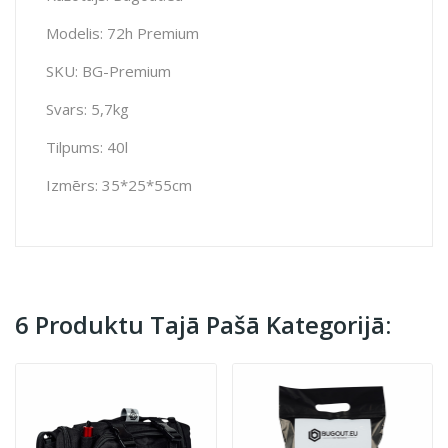
Modelis: 72h Premium
SKU: BG-Premium
Svars: 5,7kg
Tilpums: 40l
Izmērs: 35*25*55cm
6 Produktu Tajā Pašā Kategorijā: