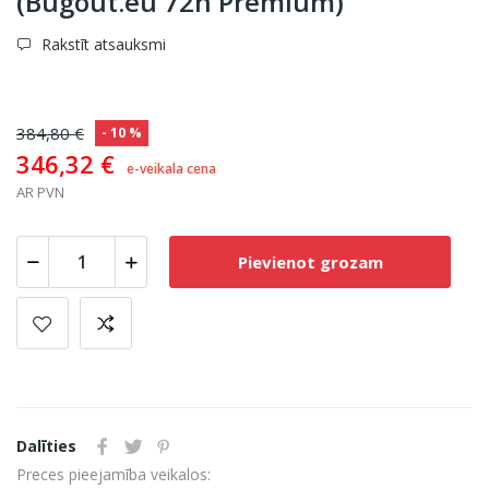
(Bugout.eu 72h Premium)
Rakstīt atsauksmi
384,80 €
- 10 %
346,32 €
e-veikala cena
AR PVN
Pievienot grozam
Dalīties
Preces pieejamība veikalos: