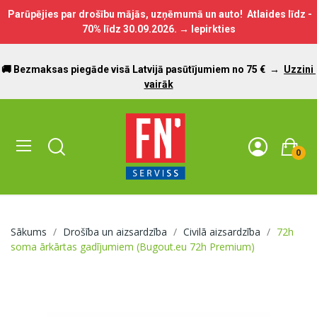
Parūpējies par drošību mājās, uzņēmumā un auto! Atlaides līdz -
70% līdz
30.09.2026.
→ Iepirkties
🚚 Bezmaksas piegāde visā Latvijā pasūtījumiem no 75 €
→
Uzzini
vairāk
0
Sākums
Drošība un aizsardzība
Civilā aizsardzība
72h
soma ārkārtas gadījumiem (Bugout.eu 72h Premium)