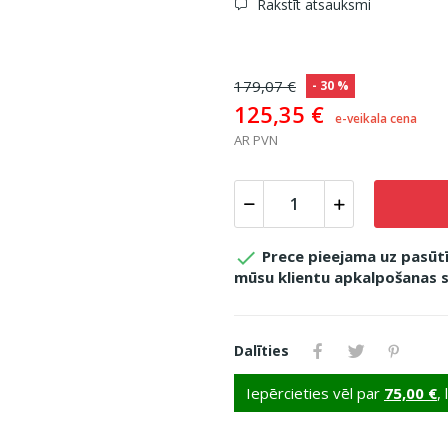
Rakstīt atsauksmi
179,07 €
- 30 %
125,35 €
e-veikala cena
AR PVN

Prece pieejama uz pasūtīj
mūsu klientu apkalpošanas s
Dalīties
Iepērcieties vēl par
75,00 €
,