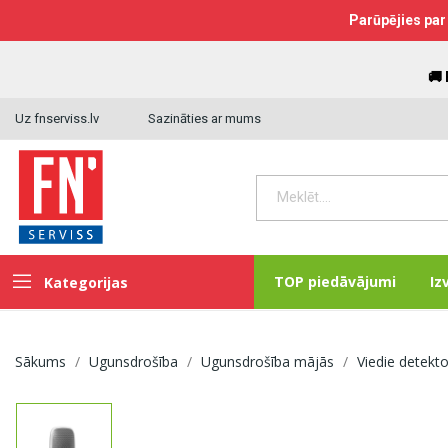
Parūpējies par 
🚚
Uz fnserviss.lv
Sazināties ar mums
TOP piedāvājumi
Iz
Kategorijas
Sākums
Ugunsdrošība
Ugunsdrošība mājās
Viedie detekt