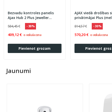
Bezvadu kontroles panelis
AJAX viedā drošības 
Ajax Hub 2 Plus Jeweller
privātmājai Plus (mel
(melnā krāsā)
584,45 €
814,57 €
- 30 %
- 30 %
409,12 €
570,20 €
e-veikala cena
e-veikala cena
Pievienot grozam
Pievienot gro
Jaunumi