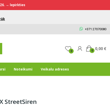
026.
→ Iepirkties
rāk
+371 27070080
0,00 €
0
0
ursi
Noteikumi
Veikalu adreses
X StreetSiren