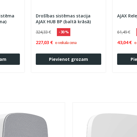
sistēma
Drošības sistēmas stacija
AJAX Rele
na)
AJAX HUB BP (baltā krāsā)
324,33 €
61,49 €
- 30 %
227,03 €
43,04 €
e-veikala cena
e
zam
Pievienot grozam
Pi