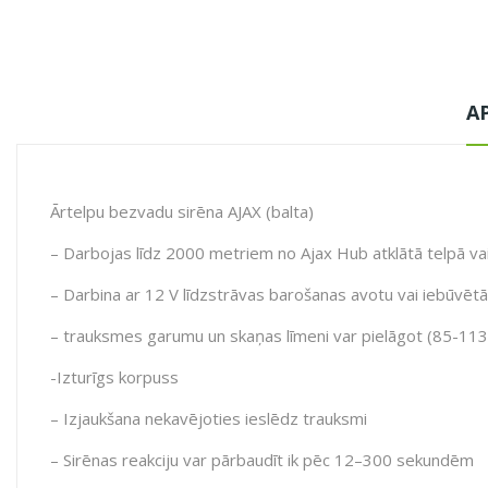
A
Ārtelpu bezvadu sirēna AJAX (balta)
– Darbojas līdz 2000 metriem no Ajax Hub atklātā telpā va
– Darbina ar 12 V līdzstrāvas barošanas avotu vai iebūvēt
– trauksmes garumu un skaņas līmeni var pielāgot (85-113
-Izturīgs korpuss
– Izjaukšana nekavējoties ieslēdz trauksmi
– Sirēnas reakciju var pārbaudīt ik pēc 12–300 sekundēm