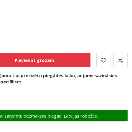
Pievienot grozam
uma. Lai precizētu piegādes laiku, ar jums sazināsies
peciālists.
 lai saņemtu bezmaksas piegādi Latvijas robežās.