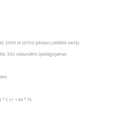
īdz 2000 m (6552 pēdas) (atklātā vietā)
12 līdz 300 sekundēm (pielāgojama)
ūtēm
 ° С (+ 140 ° F)