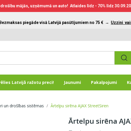
drošību mājās, uzņēmumā un auto! Atlaides līdz - 70% līdz
30.09.2
 Bezmaksas piegāde visā Latvijā pasūtījumiem no 75 €
→
Uzzini vai
vēlies Latvijā ražotu preci!
Jaunumi
Pakalpojumi
K
ori un drošības sistēmas
Ārtelpu sirēna AJAX StreetSiren
Ārtelpu sirēna AJA