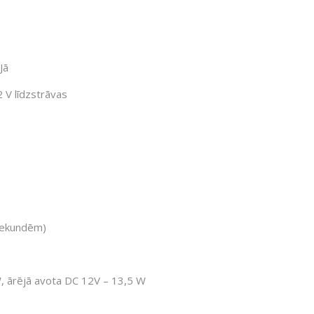
Jā
 V līdzstrāvas
 sekundēm)
)
W, ārējā avota DC 12V – 13,5 W