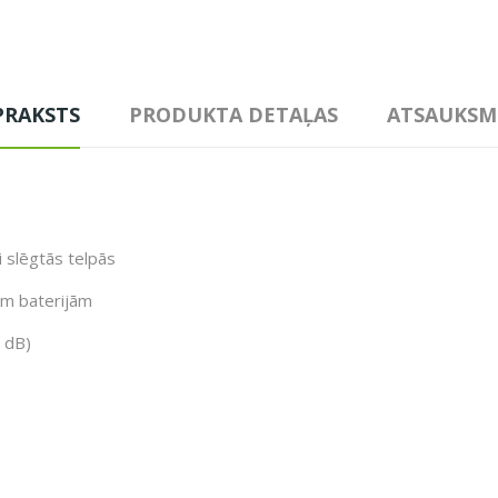
PRAKSTS
PRODUKTA DETAĻAS
ATSAUKSM
i slēgtās telpās
ām baterijām
 dB)