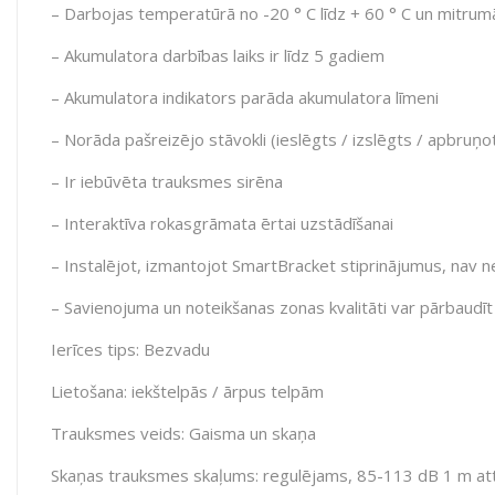
– Darbojas temperatūrā no -20 ° C līdz + 60 ° C un mitrum
– Akumulatora darbības laiks ir līdz 5 gadiem
– Akumulatora indikators parāda akumulatora līmeni
– Norāda pašreizējo stāvokli (ieslēgts / izslēgts / apbruņo
– Ir iebūvēta trauksmes sirēna
– Interaktīva rokasgrāmata ērtai uzstādīšanai
– Instalējot, izmantojot SmartBracket stiprinājumus, nav 
– Savienojuma un noteikšanas zonas kvalitāti var pārbaudīt 
Ierīces tips: Bezvadu
Lietošana: iekštelpās / ārpus telpām
Trauksmes veids: Gaisma un skaņa
Skaņas trauksmes skaļums: regulējams, 85-113 dB 1 m at