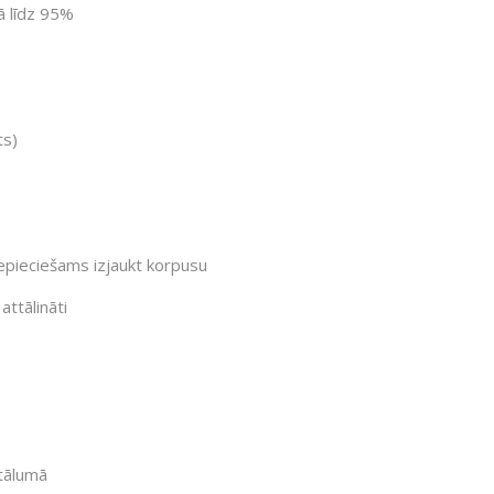
ā līdz 95%
ts)
nepieciešams izjaukt korpusu
attālināti
tālumā