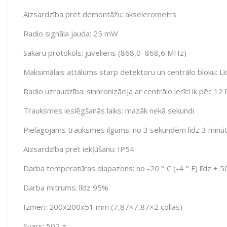
Aizsardzība pret demontāžu: akselerometrs
Radio signāla jauda: 25 mW
Sakaru protokols: juvelieris (868,0–868,6 MHz)
Maksimālais attālums starp detektoru un centrālo bloku: L
Radio uzraudzība: sinhronizācija ar centrālo ierīci ik ​​pēc 
Trauksmes ieslēgšanās laiks: mazāk nekā sekundi
Pielāgojams trauksmes ilgums: no 3 sekundēm līdz 3 min
Aizsardzība pret iekļūšanu: IP54
Darba temperatūras diapazons: no -20 ° С (-4 ° F) līdz + 50
Darba mitrums: līdz 95%
Izmēri: 200х200х51 mm (7,87×7,87×2 collas)
Svars: 502 g