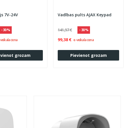
js 7V-24V
Vadības pults AJAX Keypad
141,97 €
- 30 %
- 30 %
99,38 €
-veikala cena
e-veikala cena
evienot grozam
Pievienot grozam