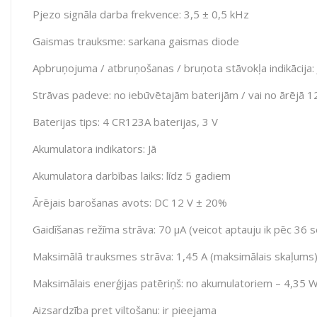
Pjezo signāla darba frekvence: 3,5 ± 0,5 kHz
Gaismas trauksme: sarkana gaismas diode
Apbruņojuma / atbruņošanas / bruņota stāvokļa indikācija: 
Strāvas padeve: no iebūvētajām baterijām / vai no ārējā 12
Baterijas tips: 4 CR123A baterijas, 3 V
Akumulatora indikators: Jā
Akumulatora darbības laiks: līdz 5 gadiem
Ārējais barošanas avots: DC 12 V ± 20%
Gaidīšanas režīma strāva: 70 µA (veicot aptauju ik pēc 36
Maksimālā trauksmes strāva: 1,45 А (maksimālais skaļums
Maksimālais enerģijas patēriņš: no akumulatoriem – 4,35 
Aizsardzība pret viltošanu: ir pieejama