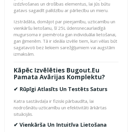
izdzīvošanas un drošības elementus, lai Jūs būtu
gatavs sagaidīt palīdzību ar pārliecību un mieru.
Izstrādāta, domājot par pieejamību, uzticamību un
vienkāršu lietošanu, šī 25L ūdensnecaurlaidīgā
mugursoma ir piemērota gan individuālai lietošanai,
gan ģimenēm. Tā ir ideāla izvēle tiem, kuri vēlas būt
sagatavoti bez liekiem sarežģījumiem vai augstām
izmaksām.
Kāpēc Izvēlēties Bugout.eu
Pamata Avārijas Komplektu?
✔ Rūpīgi Atlasīts Un Testēts Saturs
Katra sastāvdaļa ir fiziski pārbaudīta, lai
nodrošinātu uzticamību un efektivitāti ārkārtas
situācijās.
✔ Vienkārša Un Intuitīva Lietošana