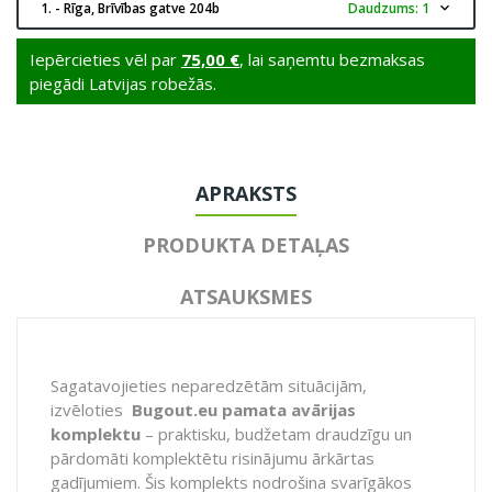
1. - Rīga, Brīvības gatve 204b
Daudzums: 1
expand_more
Iepērcieties vēl par
75,00 €
, lai saņemtu bezmaksas
piegādi Latvijas robežās.
APRAKSTS
PRODUKTA DETAĻAS
ATSAUKSMES
Sagatavojieties neparedzētām situācijām,
izvēloties
Bugout.eu pamata avārijas
komplektu
– praktisku, budžetam draudzīgu un
pārdomāti komplektētu risinājumu ārkārtas
gadījumiem. Šis komplekts nodrošina svarīgākos