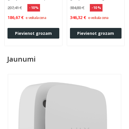
72h Premium)
207,41 €
384,80 €
- 10 %
- 10 %
186,67 €
346,32 €
e-veikala cena
e-veikala cena
Pievienot grozam
Pievienot grozam
Jaunumi