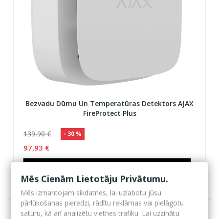
Bezvadu Dūmu Un Temperatūras Detektors AJAX
FireProtect Plus
139,90 €
- 30 %
97,93 €
Pievienot grozam
Mēs Cienām Lietotāju Privātumu.
Mēs izmantojam sīkdatnes, lai uzlabotu jūsu
pārlūkošanas pieredzi, rādītu reklāmas vai pielāgotu
saturu, kā arī analizētu vietnes trafiku. Lai uzzinātu