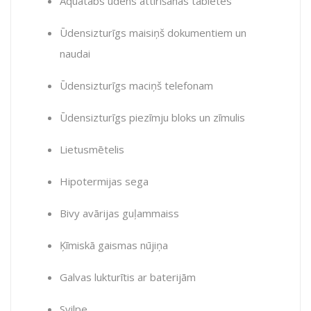
Aquatabs ūdens attīrīšanas tabletes
Ūdensizturīgs maisiņš dokumentiem un
naudai
Ūdensizturīgs maciņš telefonam
Ūdensizturīgs piezīmju bloks un zīmulis
Lietusmētelis
Hipotermijas sega
Bivy avārijas guļammaiss
Ķīmiskā gaismas nūjiņa
Galvas lukturītis ar baterijām
Svilpe