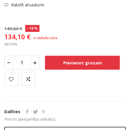
Rakstīt atsauksmi
149,00 €
- 10 %
134,10 €
e-veikala cena
AR PVN
Pievienot grozam
Dalīties
Preces pieejamība veikalos: