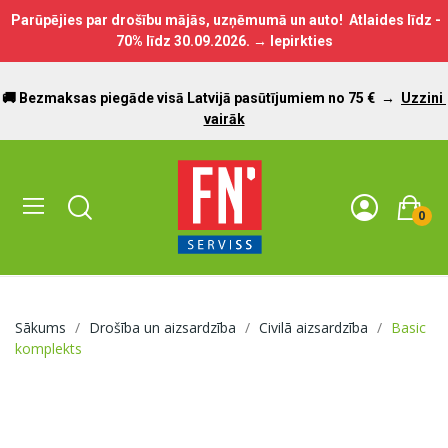
Parūpējies par drošību mājās, uzņēmumā un auto! Atlaides līdz -
70% līdz
30.09.2026.
→ Iepirkties
🚚 Bezmaksas piegāde visā Latvijā pasūtījumiem no 75 €
→
Uzzini
vairāk
0
Sākums
Drošība un aizsardzība
Civilā aizsardzība
Basic
komplekts