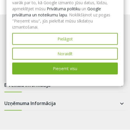
vairāk par to, kā Google izmanto jūsu datus, lūdzu,
apmeklējiet mūsu
Privātuma politiku
un
Google
privātuma un noteikumu lapu
. Noklikšķinot uz pogas
"Pieņemt visu", jūs piekrītat mūsu sīkdatņu
izmantošanai.
Pielāgot
Noraidīt
Pieņemt visu
E-veikala informācija

Uzņēmuma Informācija
