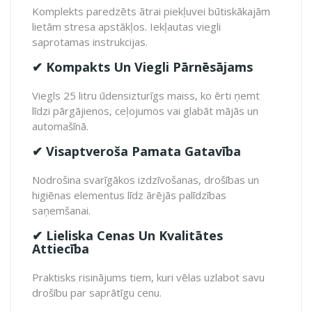
Komplekts paredzēts ātrai piekļuvei būtiskākajām
lietām stresa apstākļos. Iekļautas viegli
saprotamas instrukcijas.
✔ Kompakts Un Viegli Pārnēsājams
Viegls 25 litru ūdensizturīgs maiss, ko ērti ņemt
līdzi pārgājienos, ceļojumos vai glabāt mājās un
automašīnā.
✔ Visaptveroša Pamata Gatavība
Nodrošina svarīgākos izdzīvošanas, drošības un
higiēnas elementus līdz ārējās palīdzības
saņemšanai.
✔ Lieliska Cenas Un Kvalitātes
Attiecība
Praktisks risinājums tiem, kuri vēlas uzlabot savu
drošību par saprātīgu cenu.