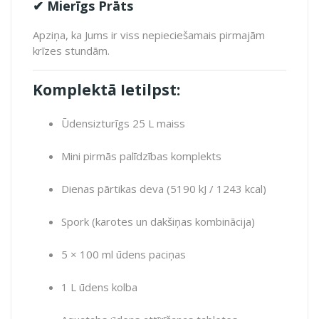
✔ Mierīgs Prāts
Apziņa, ka Jums ir viss nepieciešamais pirmajām
krīzes stundām.
Komplektā Ietilpst:
Ūdensizturīgs 25 L maiss
Mini pirmās palīdzības komplekts
Dienas pārtikas deva (5190 kJ / 1243 kcal)
Spork (karotes un dakšiņas kombinācija)
5 × 100 ml ūdens paciņas
1 L ūdens kolba